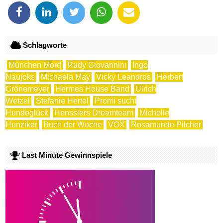
Schlagworte
München Mord
Rudy Giovannini
Ingo
Naujoks
Michaela May
Vicky Leandros
Herbert
Grönemeyer
Hermes House Band
Ulrich
Wetzel
Stefanie Hertel
Promi sucht
Hundeglück
Hensslers Dreamteam
Michelle
Hunziker
Buch der Woche
VOX
Rosamunde Pilcher
Last Minute Gewinnspiele