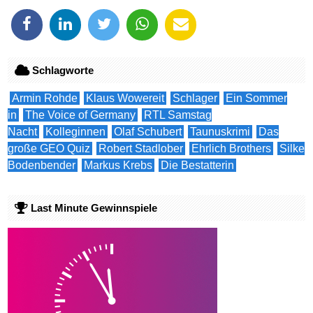
Schlagworte
Armin Rohde
Klaus Wowereit
Schlager
Ein Sommer
in
The Voice of Germany
RTL Samstag
Nacht
Kolleginnen
Olaf Schubert
Taunuskrimi
Das
große GEO Quiz
Robert Stadlober
Ehrlich Brothers
Silke
Bodenbender
Markus Krebs
Die Bestatterin
Last Minute Gewinnspiele