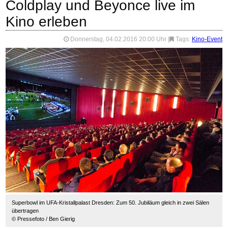
Coldplay und Beyonce live im
Kino erleben
Donnerstag, 04.02.2016 20:00 Uhr
|
Tags:
Kino-Event
Superbowl im UFA-Kristallpalast Dresden: Zum 50. Jubiläum gleich in zwei Sälen
übertragen
© Pressefoto / Ben Gierig