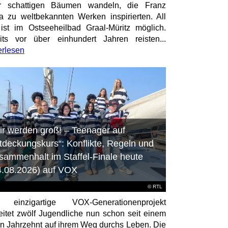
er schattigen Bäumen wandeln, die Franz
a zu weltbekannten Werken inspirierten. All
ist im Ostseeheilbad Graal-Müritz möglich.
its vor über einhundert Jahren reisten...
erlesen
ir werden groß! – Teenager auf
tdeckungskurs“: Konflikte, Regeln und
sammenhalt im Staffel-Finale heute
4.08.2026) auf VOX
©
RTL
 einzigartige VOX-Generationenprojekt
eitet zwölf Jugendliche nun schon seit einem
en Jahrzehnt auf ihrem Weg durchs Leben. Die