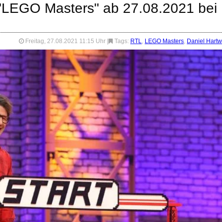
"LEGO Masters" ab 27.08.2021 bei
Freitag, 27.08.2021 11:15 Uhr
|
Tags:
RTL
,
LEGO Masters
,
Daniel Hartw