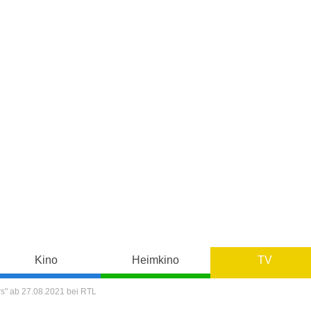
Kino
Heimkino
TV
s" ab 27.08.2021 bei RTL