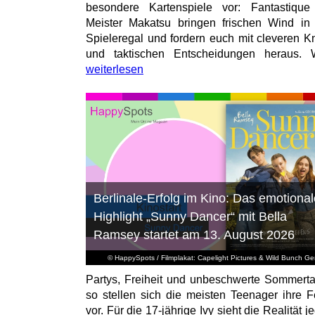
besondere Kartenspiele vor: Fantastiqu
Meister Makatsu bringen frischen Wind in
Spieleregal und fordern euch mit cleveren Kn
und taktischen Entscheidungen heraus. W
weiterlesen
Berlinale-Erfolg im Kino: Das emotional
Highlight „Sunny Dancer“ mit Bella
Ramsey startet am 13. August 2026
© HappySpots / Filmplakat: Capelight Pictures & Wild Bunch G
Partys, Freiheit und unbeschwerte Sommert
so stellen sich die meisten Teenager ihre F
vor. Für die 17-jährige Ivy sieht die Realität 