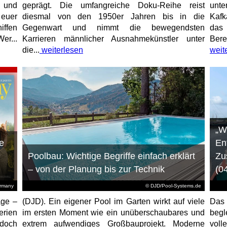
e und
geprägt. Die umfangreiche Doku-Reihe reist
unt
 euer
diesmal von den 1950er Jahren bis in die
Kafk
iffen
Gegenwart und nimmt die bewegendsten
das 
er...
Karrieren männlicher Ausnahmekünstler unter
Bere
die...
weiterlesen
weit
„W
e
En
Poolbau: Wichtige Begriffe einfach erklärt
Zu
– von der Planung bis zur Technik
(0
ermany
© DJD/Pool-Systems.de
age –
(DJD). Ein eigener Pool im Garten wirkt auf viele
Das
erien
im ersten Moment wie ein unüberschaubares und
begl
jedoch
extrem aufwendiges Großbauprojekt. Moderne
voll