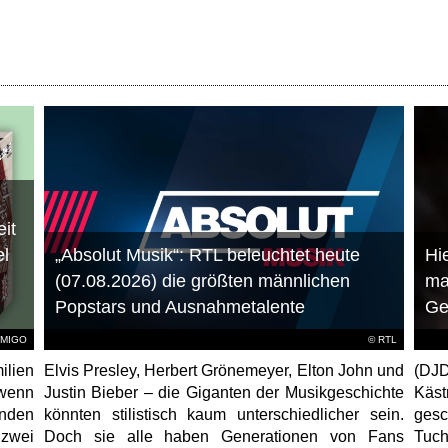
it
el
„Absolut Musik“: RTL beleuchtet heute
Hie
(07.08.2026) die größten männlichen
ma
Popstars und Ausnahmetalente
Ge
AMIGO
©
RTL
ilien
Elvis Presley, Herbert Grönemeyer, Elton John und
(DJD
 wenn
Justin Bieber – die Giganten der Musikgeschichte
Käs
unden
könnten stilistisch kaum unterschiedlicher sein.
gesc
 zwei
Doch sie alle haben Generationen von Fans
Tuch