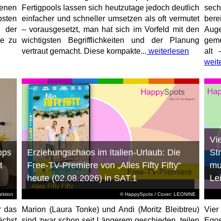
enen
Fertigpools lassen sich heutzutage jedoch deutlich
sec
sten
einfacher und schneller umsetzen als oft vermutet
bere
 der
– vorausgesetzt, man hat sich im Vorfeld mit den
Aug
ne zu
wichtigsten Begrifflichkeiten und der Planung
geme
vertraut gemacht. Diese kompakte...
weiterlesen
alt 
weit
Vi
pps
Erziehungschaos im Italien-Urlaub: Die
St
t
Free-TV-Premiere von „Alles Fifty Fifty“
mu
heute (02.08.2026) in SAT.1
Le
ktion
© HappySpots / Cover: LEONINE
r das
Marion (Laura Tonke) und Andi (Moritz Bleibtreu)
Vier
chst
sind zwar schon seit Längerem geschieden, teilen
Egos