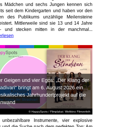
hs Mädchen und sechs Jungen kennen sich
its seit dem Kindergarten und haben vor den
en des Publikums unzählige Meilensteine
istert. Mittlerweile sind sie 13 und 14 Jahre
– und stecken mitten in der manchmal...
erlesen
er Geigen und vier Egos: „Der Klang der
radivari“ bringt am 6. August 2026 ein
sikalisches Jahrhundertprojekt auf die
inwand
© HappySpots / Filmplakat: Weltkino Filmverleih
 unbezahlbare Instrumente, vier explosive
 und die Suche nach dem perfekten Ton: Am