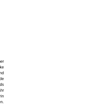
mer
rke
und
nde
nds
ahr
rin
n.