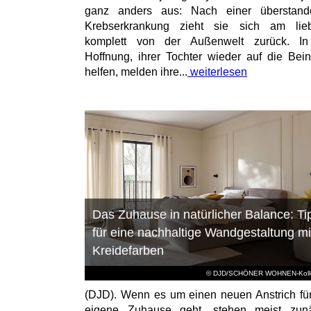
ganz anders aus: Nach einer überstand
Krebserkrankung zieht sie sich am lieb
komplett von der Außenwelt zurück. In
Hoffnung, ihrer Tochter wieder auf die Bei
helfen, melden ihre...
weiterlesen
Das Zuhause in natürlicher Balance: Ti
für eine nachhaltige Wandgestaltung mi
Kreidefarben
© DJD/SCHÖNER WOHNEN-Kolle
(DJD). Wenn es um einen neuen Anstrich fü
eigene Zuhause geht, stehen meist zunä