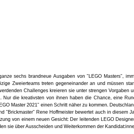
hr ganze sechs brandneue Ausgaben von "LEGO Masters", im
eizige Zweierteams treten gegeneinander an und müssen sta
werdenden Challenges kreieren sie unter strengen Vorgaben 
en. Nur die kreativsten von ihnen haben die Chance, eine Ru
"LEGO Master 2021" einen Schritt näher zu kommen. Deutschla
e und "Brickmaster" Rene Hoffmeister bewertet auch in diesem J
tzung von einem neuen Gesicht: Der leitenden LEGO Designe
en sie über Ausscheiden und Weiterkommen der Kandidat:inne