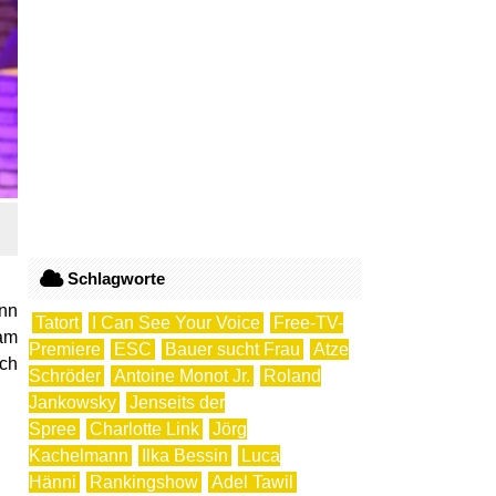
Schlagworte
nn
Tatort
I Can See Your Voice
Free-TV-
 am
Premiere
ESC
Bauer sucht Frau
Atze
uch
Schröder
Antoine Monot Jr.
Roland
Jankowsky
Jenseits der
Spree
Charlotte Link
Jörg
Kachelmann
Ilka Bessin
Luca
Hänni
Rankingshow
Adel Tawil