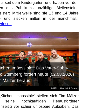
its seit dem Kindergarten und haben vor den
en des Publikums unzählige Meilensteine
istert. Mittlerweile sind sie 13 und 14 Jahre
– und stecken mitten in der manchmal...
erlesen
itchen Impossible“: Das Vater-Sohn-
o Stemberg fordert heute (02.08.2026)
m Mälzer heraus
©
RTL
/ Hendrik Lüders
„Kitchen Impossible“ stellen sich Tim Mälzer
 seine hochkarätigen Herausforderer
nseitig vor schier unlösbare Aufgaben. Das