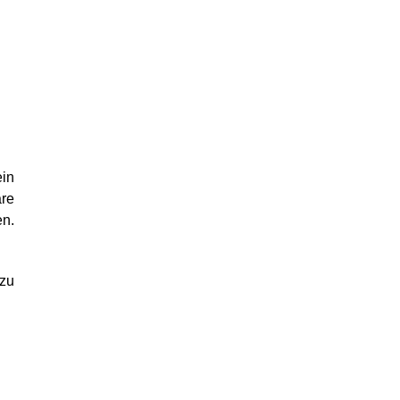
in
äre
en.
zu