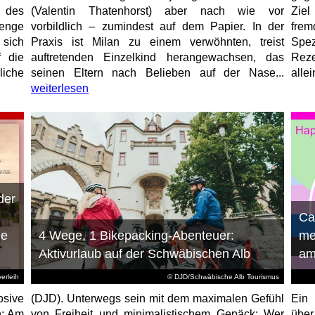
 des
(Valentin Thatenhorst) aber nach wie vor
Ziel
enge
vorbildlich – zumindest auf dem Papier. In der
fre
 sich
Praxis ist Milan zu einem verwöhnten, treist
Spez
f die
auftretenden Einzelkind herangewachsen, das
Reze
liche
seinen Eltern nach Belieben auf der Nase...
allei
weiterlesen
der
n
Ca
ie
4 Wege, 1 Bikepacking-Abenteuer:
me
Aktivurlaub auf der Schwäbischen Alb
am
erleih
© DJD/Schwäbische Alb Tourismus
osive
(DJD). Unterwegs sein mit dem maximalen Gefühl
Ein 
n: Am
von Freiheit und minimalistischem Gepäck: Wer
über