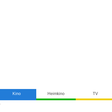
Kino
Heimkino
TV
"