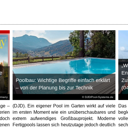
„W
e
En
Poolbau: Wichtige Begriffe einfach erklärt
Zu
– von der Planung bis zur Technik
(0
ermany
© DJD/Pool-Systems.de
age –
(DJD). Ein eigener Pool im Garten wirkt auf viele
Das
erien
im ersten Moment wie ein unüberschaubares und
begl
jedoch
extrem aufwendiges Großbauprojekt. Moderne
voll
enen
Fertigpools lassen sich heutzutage jedoch deutlich
sec