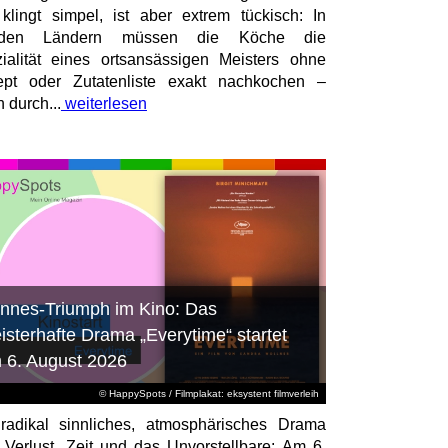
 klingt simpel, ist aber extrem tückisch: In
mden Ländern müssen die Köche die
ialität eines ortsansässigen Meisters ohne
pt oder Zutatenliste exakt nachkochen –
n durch...
weiterlesen
nnes-Triumph im Kino: Das
isterhafte Drama „Everytime“ startet
 6. August 2026
© HappySpots / Filmplakat: eksystent filmverleih
radikal sinnliches, atmosphärisches Drama
 Verlust, Zeit und das Unvorstellbare: Am 6.