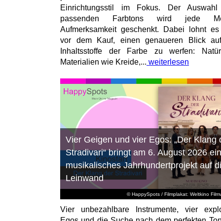
Einrichtungsstil im Fokus. Der Auswahl
passenden Farbtons wird jede M
Aufmerksamkeit geschenkt. Dabei lohnt es
vor dem Kauf, einen genaueren Blick au
Inhaltsstoffe der Farbe zu werfen: Natür
Materialien wie Kreide,...
weiterlesen
Vier Geigen und vier Egos: „Der Klang 
Stradivari“ bringt am 6. August 2026 ei
musikalisches Jahrhundertprojekt auf d
Leinwand
© HappySpots / Filmplakat: Weltkino Filmv
Vier unbezahlbare Instrumente, vier expl
Egos und die Suche nach dem perfekten To