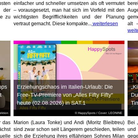
sten
einfacher und schneller umsetzen als oft vermutet
bere
 der
– vorausgesetzt, man hat sich im Vorfeld mit den
Aug
ne zu
wichtigsten Begrifflichkeiten und der Planung
geme
vertraut gemacht. Diese kompakte...
weiterlesen
alt 
weit
pps
Erziehungschaos im Italien-Urlaub: Die
„K
t
Free-TV-Premiere von „Alles Fifty Fifty“
Du
heute (02.08.2026) in SAT.1
Ti
ktion
© HappySpots / Cover: LEONINE
r das
Marion (Laura Tonke) und Andi (Moritz Bleibtreu)
Bei 
chst
sind zwar schon seit Längerem geschieden, teilen
und
elle
sich die Erziehung ihres elfjährigen Sohnes Milan
gege