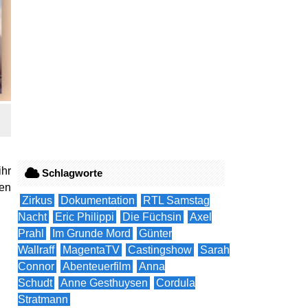
ihr
Schlagworte
ten
Zirkus
Dokumentation
RTL Samstag
Nacht
Eric Philippi
Die Füchsin
Axel
Prahl
Im Grunde Mord
Günter
Wallraff
MagentaTV
Castingshow
Sarah
Connor
Abenteuerfilm
Anna
Schudt
Anne Gesthuysen
Cordula
Stratmann