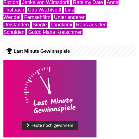
Fiction
Jenke von Wilmsdorff
Rate my Date
Anna
Thalbach
Udo Wachtveitl
Lina
Wendel
Fernsehfilm
Unter anderen
Umständen
Single
Landkrimi
Raus aus den
Schulden
Guido Maria Kretschmer
Last Minute Gewinnspiele