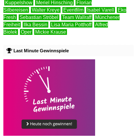
Kuppelshow
Meriel Hinsching
Florian
Silbereisen
Walter Kreye
Eventfilm
Isabel Varell
Eko
Fresh
Sebastian Ströbel
Team Wallraff
Münchener
Freiheit
Ilka Bessin
Lisa Maria Potthoff
Alfred
Biolek
Oper
Mickie Krause
Last Minute Gewinnspiele