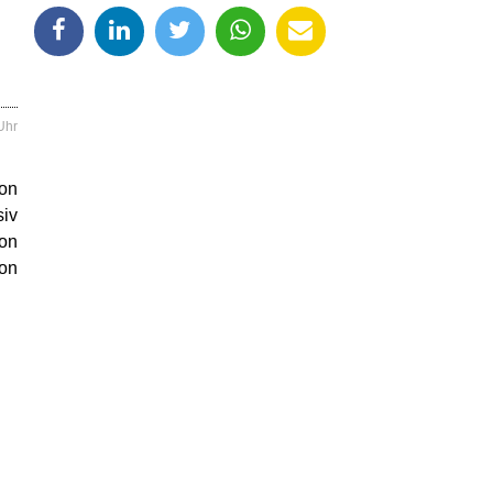
Uhr
ion
siv
zon
ion