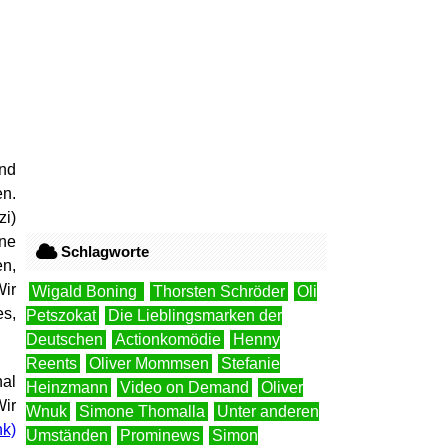
und
en.
zi)
hne
Schlagworte
en,
Wir
Wigald Boning
Thorsten Schröder
Oli
s,
Petszokat
Die Lieblingsmarken der
Deutschen
Actionkomödie
Henny
Reents
Oliver Mommsen
Stefanie
nal
Heinzmann
Video on Demand
Oliver
ir
Wnuk
Simone Thomalla
Unter anderen
Umständen
Prominews
Simon