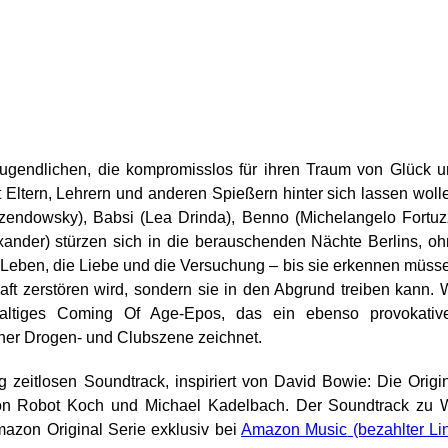
ugendlichen, die kompromisslos für ihren Traum von Glück 
 Eltern, Lehrern und anderen Spießern hinter sich lassen woll
rzendowsky), Babsi (Lea Drinda), Benno (Michelangelo Fortuz
xander) stürzen sich in die berauschenden Nächte Berlins, o
Leben, die Liebe und die Versuchung – bis sie erkennen müss
ft zerstören wird, sondern sie in den Abgrund treiben kann. 
altiges Coming Of Age-Epos, das ein ebenso provokative
liner Drogen- und Clubszene zeichnet.
ig zeitlosen Soundtrack, inspiriert von David Bowie: Die Origi
n Robot Koch und Michael Kadelbach. Der Soundtrack zu W
azon Original Serie exklusiv bei
Amazon Music