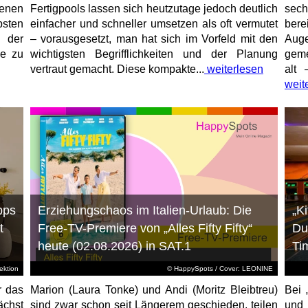
enen
Fertigpools lassen sich heutzutage jedoch deutlich
sec
sten
einfacher und schneller umsetzen als oft vermutet
bere
 der
– vorausgesetzt, man hat sich im Vorfeld mit den
Aug
ne zu
wichtigsten Begrifflichkeiten und der Planung
geme
vertraut gemacht. Diese kompakte...
weiterlesen
alt 
weit
pps
Erziehungschaos im Italien-Urlaub: Die
„K
t
Free-TV-Premiere von „Alles Fifty Fifty“
Du
heute (02.08.2026) in SAT.1
Ti
ktion
© HappySpots / Cover: LEONINE
r das
Marion (Laura Tonke) und Andi (Moritz Bleibtreu)
Bei 
chst
sind zwar schon seit Längerem geschieden, teilen
und