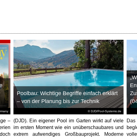
„W
e
En
Poolbau: Wichtige Begriffe einfach erklärt
Zu
– von der Planung bis zur Technik
(0
ermany
© DJD/Pool-Systems.de
age –
(DJD). Ein eigener Pool im Garten wirkt auf viele
Das
erien
im ersten Moment wie ein unüberschaubares und
begl
jedoch
extrem aufwendiges Großbauprojekt. Moderne
voll