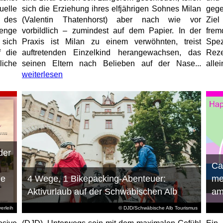
elle
sich die Erziehung ihres elfjährigen Sohnes Milan
gege
 des
(Valentin Thatenhorst) aber nach wie vor
Ziel
enge
vorbildlich – zumindest auf dem Papier. In der
fre
 sich
Praxis ist Milan zu einem verwöhnten, treist
Spez
f die
auftretenden Einzelkind herangewachsen, das
Reze
liche
seinen Eltern nach Belieben auf der Nase...
allei
weiterlesen
der
n
Ca
ie
4 Wege, 1 Bikepacking-Abenteuer:
me
Aktivurlaub auf der Schwäbischen Alb
am
erleih
© DJD/Schwäbische Alb Tourismus