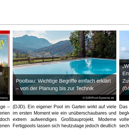
„W
e
En
Poolbau: Wichtige Begriffe einfach erklärt
Zu
– von der Planung bis zur Technik
(0
ermany
© DJD/Pool-Systems.de
age –
(DJD). Ein eigener Pool im Garten wirkt auf viele
Das
erien
im ersten Moment wie ein unüberschaubares und
begl
jedoch
extrem aufwendiges Großbauprojekt. Moderne
voll
enen
Fertigpools lassen sich heutzutage jedoch deutlich
sec