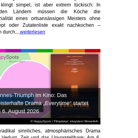
 klingt simpel, ist aber extrem tückisch: In
mden Ländern müssen die Köche die
ialität eines ortsansässigen Meisters ohne
pt oder Zutatenliste exakt nachkochen –
n durch...
weiterlesen
nnes-Triumph im Kino: Das
isterhafte Drama „Everytime“ startet
 6. August 2026
© HappySpots / Filmplakat: eksystent filmverleih
radikal sinnliches, atmosphärisches Drama
 Verlust, Zeit und das Unvorstellbare: Am 6.