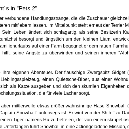
t´s in "Pets 2"
nder verbundene Handlungsstränge, die die Zuschauer gleichzei
en mitfiebern lassen. Im Mittelpunkt steht erneut der Terrier 
 Sein Leben ändert sich schlagartig, als seine Besitzerin Ka
zunächst besorgt und ängstlich um den kleinen Liam, entwick
 Familienurlaubs auf einer Farm begegnet er dem rauen Farmh
m hilft, seine Ängste zu überwinden und seinen inneren "Alp
e ihre eigenen Abenteuer. Der flauschige Zwergspitz Gidget 
 Lieblingsspielzeug, einen Quietsche-Biber, aus einer Wohn
 sich als Katze ausgeben und sich den skurrilen Eigenheiten 
slungssituation, die für viele Lacher sorgt.
e, aber mittlerweile etwas größenwahnsinnige Hase Snowball 
"Captain Snowball" unterwegs ist. Er wird von der Shih Tzu Da
m einen Tiger namens Hu zu befreien, der von einem skrupello
he Unterfangen führt Snowball in eine actiongeladene Mission, 