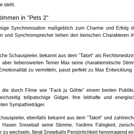
 stellt.
timmen in "Pets 2"
assige Synchronisation maßgeblich zum Charme und Erfolg 
er und Synchronsprecher leihen den tierischen Charakteren i
sche Schauspieler, bekannt aus dem "Tatort" als Rechtsmedizi
, aber liebenswerten Terrier Max seine charakteristische Sti
motionalität zu vermitteln, passt perfekt zu Max Entwicklung
, die durch Filme wie "Fack ju Göhte" einem breiten Publi
ichzeitig tollpatschige Gidget. Ihre lebhafte und energis
ten Sympathieträger.
chauspieler, ebenfalls bekannt aus dem "Tatort" und zahlreic
en Hasen Snowball seine Stimme. Yardims Fähigkeit, zwisc
r zu wechseln, fängt Snowballs Persönlichkeit hervorragend ein