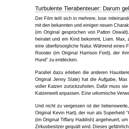
Turbulente Tierabenteuer: Darum geh
Der Film teilt sich in mehrere, lose miteina
mit den bekannten und einigen neuen Charakter
(im Original gesprochen von Patton Oswalt).
heiratet und ein Kind bekommt, Liam. Max, 
eine überfürsorgliche Natur. Während eines
Rooster (im Original Harrison Ford), der ih
Hund" zu entdecken.
Parallel dazu erleben die anderen Haustier
Original Jenny Slate) hat die Aufgabe, Max
voller Katzen zurückzuholen. Dafür muss sie
Katzenwelt anpassen. Eine urkomische Verwech
Und nicht zu vergessen ist der liebenswert
Original Kevin Hart), der nun als Superheld 
(im Original Tiffany Haddish) angeheuert, u
Zirkusbesitzer gequält wird. Dieses gefährlic