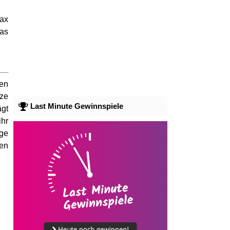
Max
das
ten
nze
Last Minute Gewinnspiele
ägt
ihr
ige
gen