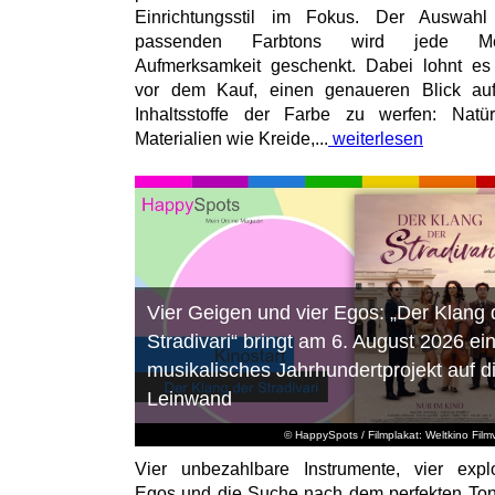
Einrichtungsstil im Fokus. Der Auswahl
passenden Farbtons wird jede M
Aufmerksamkeit geschenkt. Dabei lohnt es
vor dem Kauf, einen genaueren Blick au
Inhaltsstoffe der Farbe zu werfen: Natür
Materialien wie Kreide,...
weiterlesen
Vier Geigen und vier Egos: „Der Klang 
Stradivari“ bringt am 6. August 2026 ei
musikalisches Jahrhundertprojekt auf d
Leinwand
© HappySpots / Filmplakat: Weltkino Filmv
Vier unbezahlbare Instrumente, vier expl
Egos und die Suche nach dem perfekten To