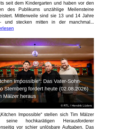
its seit dem Kindergarten und haben vor den
en des Publikums unzählige Meilensteine
istert. Mittlerweile sind sie 13 und 14 Jahre
– und stecken mitten in der manchmal...
erlesen
itchen Impossible“: Das Vater-Sohn-
o Stemberg fordert heute (02.08.2026)
m Mälzer heraus
©
RTL
/ Hendrik Lüders
„Kitchen Impossible“ stellen sich Tim Mälzer
 seine hochkarätigen Herausforderer
nseitig vor schier unlösbare Aufgaben. Das