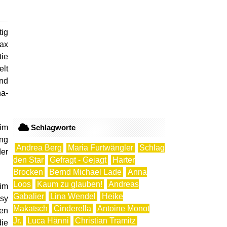
tig
Max
tie
elt
und
ha-
(im
Schlagworte
ung
Andrea Berg
Maria Furtwängler
Schlag
der
den Star
Gefragt - Gejagt
Harter
Brocken
Bernd Michael Lade
Anna
Loos
Kaum zu glauben!
Andreas
(im
Gabalier
Lina Wendel
Heike
isy
Makatsch
Cinderella
Antoine Monot
sen
Jr.
Luca Hänni
Christian Tramitz
die