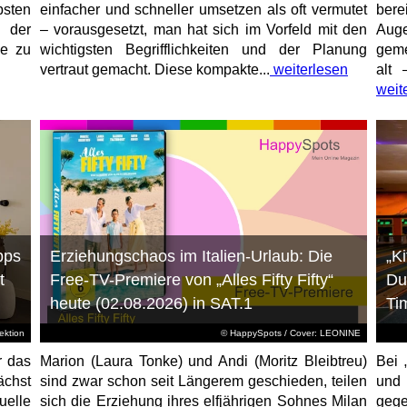
sten
einfacher und schneller umsetzen als oft vermutet
bere
 der
– vorausgesetzt, man hat sich im Vorfeld mit den
Aug
ne zu
wichtigsten Begrifflichkeiten und der Planung
geme
vertraut gemacht. Diese kompakte...
weiterlesen
alt 
weit
pps
Erziehungschaos im Italien-Urlaub: Die
„K
t
Free-TV-Premiere von „Alles Fifty Fifty“
Du
heute (02.08.2026) in SAT.1
Ti
ktion
© HappySpots / Cover: LEONINE
r das
Marion (Laura Tonke) und Andi (Moritz Bleibtreu)
Bei 
chst
sind zwar schon seit Längerem geschieden, teilen
und
elle
sich die Erziehung ihres elfjährigen Sohnes Milan
gege