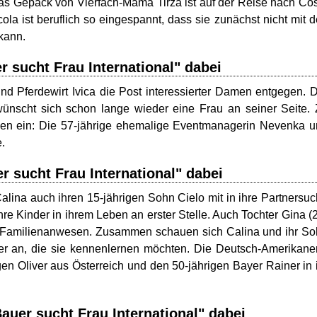
as Gepäck von Vierfach-Mama Tirza ist auf der Reise nach Co
la ist beruflich so eingespannt, dass sie zunächst nicht mit 
kann.
r sucht Frau International" dabei
nd Pferdewirt Ivica die Post interessierter Damen entgegen. 
 wünscht sich schon lange wieder eine Frau an seiner Seite.
uen ein: Die 57-jährige ehemalige Eventmanagerin Nevenka 
e.
r sucht Frau International" dabei
lina auch ihren 15-jährigen Sohn Cielo mit in ihre Partnersu
hre Kinder in ihrem Leben an erster Stelle. Auch Tochter Gina (
em Familienanwesen. Zusammen schauen sich Calina und ihr S
er an, die sie kennenlernen möchten. Die Deutsch-Amerikane
en Oliver aus Österreich und den 50-jährigen Bayer Rainer in 
auer sucht Frau International" dabei