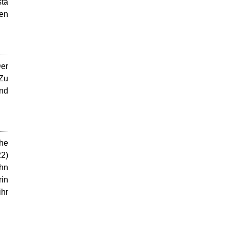
sta
den
Der
 Zu
und
che
22)
ohn
rin
ihr