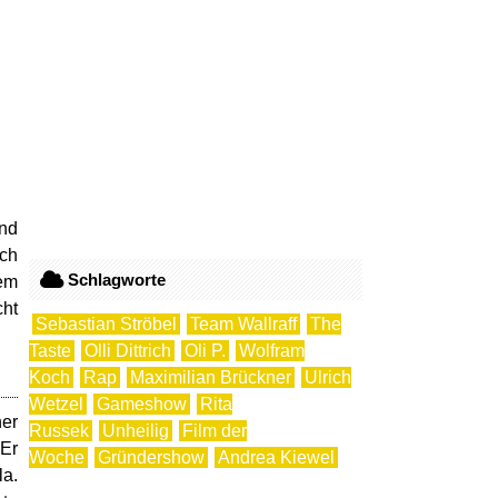
und
ich
Schlagworte
sem
cht
Sebastian Ströbel
Team Wallraff
The
Taste
Olli Dittrich
Oli P.
Wolfram
Koch
Rap
Maximilian Brückner
Ulrich
Wetzel
Gameshow
Rita
er
Russek
Unheilig
Film der
 Er
Woche
Gründershow
Andrea Kiewel
la.