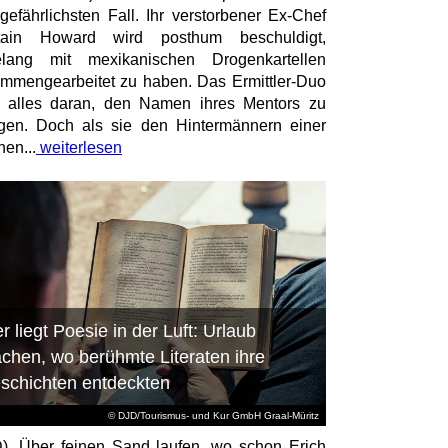
gefährlichsten Fall. Ihr verstorbener Ex-Chef
tain Howard wird posthum beschuldigt,
elang mit mexikanischen Drogenkartellen
mmengearbeitet zu haben. Das Ermittler-Duo
t alles daran, den Namen ihres Mentors zu
igen. Doch als sie den Hintermännern einer
nen...
weiterlesen
r liegt Poesie in der Luft: Urlaub
chen, wo berühmte Literaten ihre
schichten entdeckten
© DJD/Tourismus- und Kur GmbH Graal-Müritz
). Über feinen Sand laufen, wo schon Erich