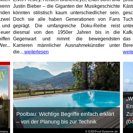
 wenn
Justin Bieber – die Giganten der Musikgeschichte
Käs
unden
könnten stilistisch kaum unterschiedlicher sein.
gesc
 zwei
Doch sie alle haben Generationen von Fans
Tuch
e und
geprägt. Die umfangreiche Doku-Reihe reist
unt
 euer
diesmal von den 1950er Jahren bis in die
Kafk
iffen
Gegenwart und nimmt die bewegendsten
das 
er...
Karrieren männlicher Ausnahmekünstler unter
Bere
die...
weiterlesen
weit
„W
e
En
Poolbau: Wichtige Begriffe einfach erklärt
Zu
– von der Planung bis zur Technik
(0
ermany
© DJD/Pool-Systems.de