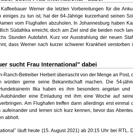
t Kaffeebauer Werner die letzten Vorbereitungen für die Anku
einiges zu tun ist, hat der 64-Jährige kurzerhand seinen S
 Damen vom Flughafen abzuholen. In Johannesburg haben Ka
ch Südafrika erreicht, doch am Ziel sind die beiden noch la
chs Stunden Autofahrt. Kurz vor Ausstrahlung der neuen Staf
nnt, dass Werner nach kurzer schwerer Krankheit verstorben i
er sucht Frau International" dabei
rn-Ranch-Betreiber Herbert überrascht von der Menge an Post, 
en würden gerne seine Bekanntschaft machen. Die 54-jähri
e Hundetrainerin Ilka haben es ihm besonders angetan und
utohändler eine Einladung mit ihm eine Woche auf sein
erbringen. Am Flughafen treffen dann allerdings erst einmal 
n aufeinander und lernen sich kurz kennen, bevor das Abente
n abholt.
national" läuft heute (15. August 2021) ab 20:15 Uhr bei RTL. 