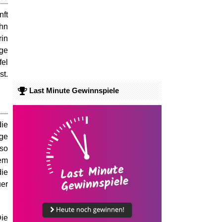
nft
ohn
rin
nge
fel
st.
Last Minute Gewinnspiele
die
ge
 so
em
die
uer
Die