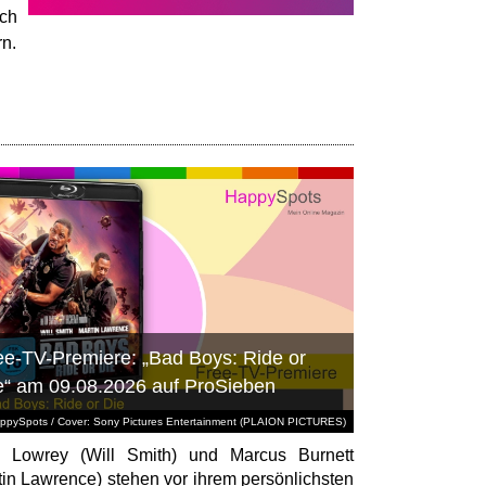
ch
rn.
ee-TV-Premiere: „Bad Boys: Ride or
e“ am 09.08.2026 auf ProSieben
ppySpots / Cover: Sony Pictures Entertainment (PLAION PICTURES)
 Lowrey (Will Smith) und Marcus Burnett
tin Lawrence) stehen vor ihrem persönlichsten