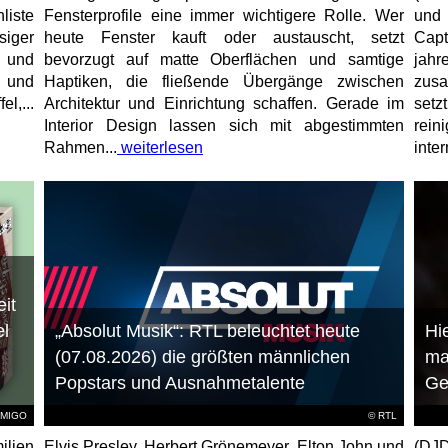
iste
Fensterprofile eine immer wichtigere Rolle. Wer
und 
siger
heute Fenster kauft oder austauscht, setzt
Cap
 und
bevorzugt auf matte Oberflächen und samtige
jahr
n und
Haptiken, die fließende Übergänge zwischen
zusa
l,...
Architektur und Einrichtung schaffen. Gerade im
setz
Interior Design lassen sich mit abgestimmten
rein
Rahmen...
weiterlesen
inter
it
el
„Absolut Musik“: RTL beleuchtet heute
Hie
(07.08.2026) die größten männlichen
ma
Popstars und Ausnahmetalente
Ge
AMIGO
©
RTL
ilien
Elvis Presley, Herbert Grönemeyer, Elton John und
(DJD