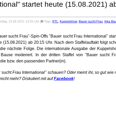
tional" startet heute (15.08.2021) a
ntag, 15.08.2021 13:55 Uhr
|
Tags:
RTL
,
Kuppelshow
,
Bauer sucht Frau
,
Inka Ba
auer sucht Frau"-Spin-Offs "Bauer sucht Frau International" star
(15.08.2021) ab 20:15 Uhr. Nach dem Staffelauftakt folgt sc
die nächste Folge. Die internationale Ausgabe der Kuppels
 Bause moderiert. In der dritten Staffel von "Bauer sucht F
 die bzw. den passenden Partner(in).
ucht Frau International" schauen? Oder meint ihr, so gut wie 
icht mehr? Diskutiert mit auf
Facebook
!