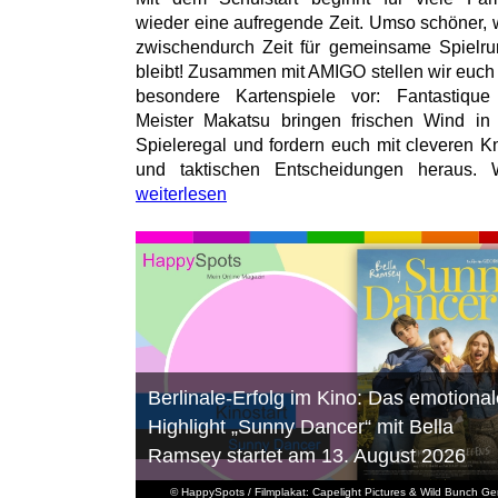
wieder eine aufregende Zeit. Umso schöner,
zwischendurch Zeit für gemeinsame Spielr
bleibt! Zusammen mit AMIGO stellen wir euch
besondere Kartenspiele vor: Fantastiqu
Meister Makatsu bringen frischen Wind in
Spieleregal und fordern euch mit cleveren Kn
und taktischen Entscheidungen heraus. W
weiterlesen
Berlinale-Erfolg im Kino: Das emotional
Highlight „Sunny Dancer“ mit Bella
Ramsey startet am 13. August 2026
© HappySpots / Filmplakat: Capelight Pictures & Wild Bunch G