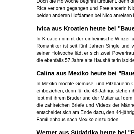
Doch die Hofwoche beginnt turbulent, denn d
Rica verloren gegangen und Freelancerin Nico
beiden anderen Hofdamen bei Nico anreisen 
Ivica aus Kroatien heute bei "Baue
In Kroatien nimmt der einheimische Winzer u
Romantiker ist seit fünf Jahren Single und
seiner Hofwoche lädt er sich zwei Powerfra
die ebenfalls 57 Jahre alte Haushälterin Isold
Calina aus Mexiko heute bei "Baue
In Mexiko möchte Gemüse- und Pilzbäuerin Ca
einbeziehen, denn für die 43-Jährige stehen i
lebt mit ihrem Bruder und der Mutter auf d
die zahlreichen Briefe und Videos der Männ
entscheidet sich am Ende dazu, den 44-jährig
Familienhaus nach Mexiko einzuladen.
Werner aus Südafrika heute bei "B