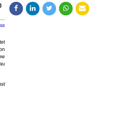
b
use
tet
hon
how
rau
mit