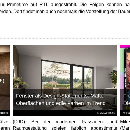
ur Primetime auf RTL ausgestrahlt. Die Folgen können na
rden. Dort findet man auch nochmals die Vorstellung der Baue
6)
Fenster als Design-Statements: Matte
Fr
Oberflächen und edle Farben im Trend
Di
Lüders
© DJD/Rehau
© Ha
älzer
(DJD). Bei der modernen Fassaden- und
Mike
aren
Raumgestaltung spielen farblich abgestimmte
(Mar