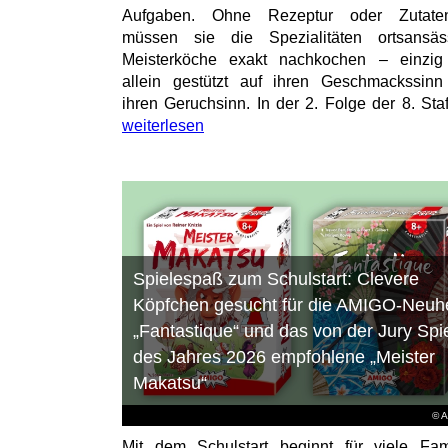
Aufgaben. Ohne Rezeptur oder Zutatenl
müssen sie die Spezialitäten ortsansäs
Meisterköche exakt nachkochen – einzig
allein gestützt auf ihren Geschmackssin
ihren Geruchsinn. In der 2. Folge der 8. Staffe
weiterlesen
Spielespaß zum Schulstart: Clevere
Köpfchen gesucht für die AMIGO-Neuhe
„Fantastique“ und das von der Jury Spi
des Jahres 2026 empfohlene „Meister
Makatsu“
© 
Mit dem Schulstart beginnt für viele Fam