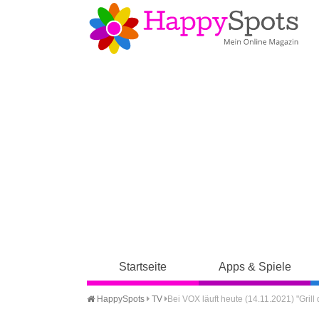
Startseite
Apps & Spiele
HappySpots
TV
Bei VOX läuft heute (14.11.2021) "Gr