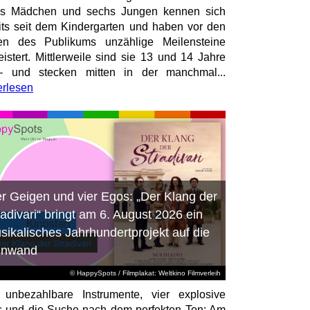
hs Mädchen und sechs Jungen kennen sich
its seit dem Kindergarten und haben vor den
en des Publikums unzählige Meilensteine
istert. Mittlerweile sind sie 13 und 14 Jahre
– und stecken mitten in der manchmal...
erlesen
er Geigen und vier Egos: „Der Klang der
radivari“ bringt am 6. August 2026 ein
sikalisches Jahrhundertprojekt auf die
inwand
© HappySpots / Filmplakat: Weltkino Filmverleih
 unbezahlbare Instrumente, vier explosive
 und die Suche nach dem perfekten Ton: Am