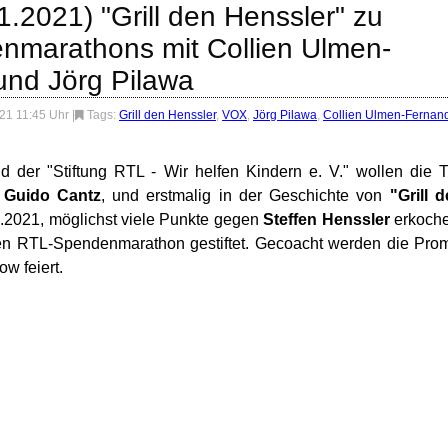
1.2021) "Grill den Henssler" zu
marathons mit Collien Ulmen-
und Jörg Pilawa
21 11:45 Uhr
|
Tags:
Grill den Henssler
,
VOX
,
Jörg Pilawa
,
Collien Ulmen-Fernan
er "Stiftung RTL - Wir helfen Kindern e. V." wollen die 
,
Guido Cantz
, und erstmalig in der Geschichte von
"Grill 
.2021, möglichst viele Punkte gegen
Steffen Henssler
erkoche
en RTL-Spendenmarathon gestiftet. Gecoacht werden die Pro
w feiert.