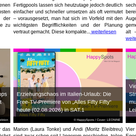
enen
Fertigpools lassen sich heutzutage jedoch deutlich
sec
sten
einfacher und schneller umsetzen als oft vermutet
bere
 der
– vorausgesetzt, man hat sich im Vorfeld mit den
Aug
ne zu
wichtigsten Begrifflichkeiten und der Planung
geme
vertraut gemacht. Diese kompakte...
weiterlesen
alt 
weit
Vi
pps
Erziehungschaos im Italien-Urlaub: Die
St
t
Free-TV-Premiere von „Alles Fifty Fifty“
mu
heute (02.08.2026) in SAT.1
Le
ktion
© HappySpots / Cover: LEONINE
r das
Marion (Laura Tonke) und Andi (Moritz Bleibtreu)
Vier
chst
sind zwar schon seit Längerem geschieden, teilen
Egos