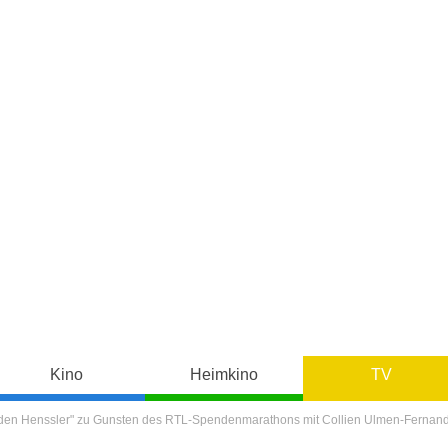
Kino
Heimkino
TV
ill den Henssler" zu Gunsten des RTL-Spendenmarathons mit Collien Ulmen-Fernan