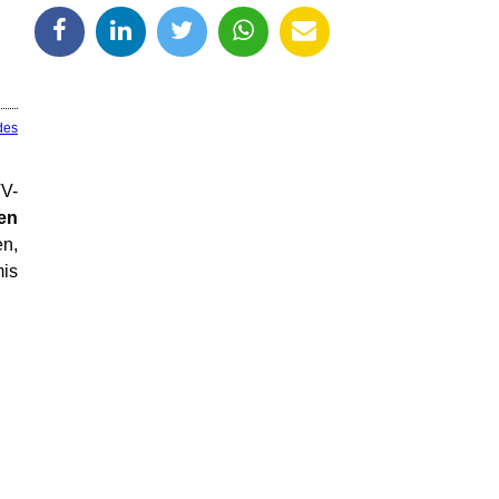
des
TV-
den
n,
mis