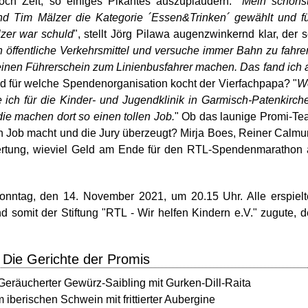
ch Zeit, so einiges Pikantes auszuplaudern. "
Mein schönst
nd Tim Mälzer die Kategorie ´Essen&Trinken´ gewählt und f
zer war schuld
", stellt Jörg Pilawa augenzwinkernd klar, der s
 öffentliche Verkehrsmittel und versuche immer Bahn zu fahre
 einen Führerschein zum Linienbusfahrer machen. Das fand ich 
d für welche Spendenorganisation kocht der Vierfachpapa? "
We
ich für die Kinder- und Jugendklinik in Garmisch-Patenkirch
die machen dort so einen tollen Job.
" Ob das launige Promi-T
n Job macht und die Jury überzeugt? Mirja Boes, Reiner Calm
Wertung, wieviel Geld am Ende für den RTL-Spendenmarathon
onntag, den 14. November 2021, um 20.15 Uhr. Alle erspiel
mit der Stiftung "RTL - Wir helfen Kindern e.V." zugute, 
- Die Gerichte der Promis
eräucherter Gewürz-Saibling mit Gurken-Dill-Raita
iberischen Schwein mit frittierter Aubergine