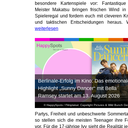
besondere Kartenspiele vor: Fantastiqu
Meister Makatsu bringen frischen Wind in
Spieleregal und fordern euch mit cleveren Kn
und taktischen Entscheidungen heraus. W
weiterlesen
Berlinale-Erfolg im Kino: Das emotional
Highlight „Sunny Dancer“ mit Bella
Ramsey startet am 13. August 2026
© HappySpots / Filmplakat: Capelight Pictures & Wild Bunch G
Partys, Freiheit und unbeschwerte Sommert
so stellen sich die meisten Teenager ihre F
vor. Für die 17-jährige Ivy sieht die Realität 