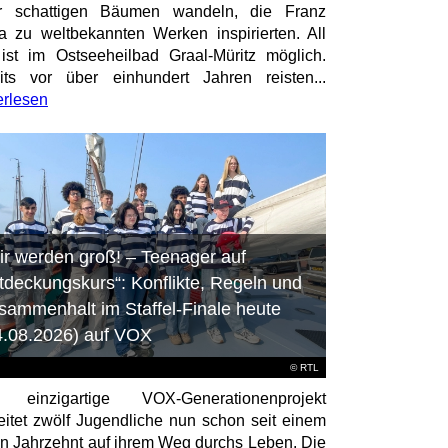
er schattigen Bäumen wandeln, die Franz
a zu weltbekannten Werken inspirierten. All
ist im Ostseeheilbad Graal-Müritz möglich.
its vor über einhundert Jahren reisten...
erlesen
ir werden groß! – Teenager auf
tdeckungskurs“: Konflikte, Regeln und
sammenhalt im Staffel-Finale heute
4.08.2026) auf VOX
©
RTL
 einzigartige VOX-Generationenprojekt
eitet zwölf Jugendliche nun schon seit einem
en Jahrzehnt auf ihrem Weg durchs Leben. Die