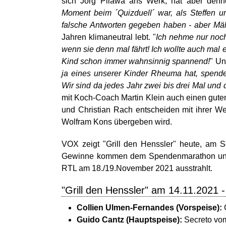
sich Jörg Pilawa ans Werk, hat aber denno
Moment beim ´Quizduell´ war, als Steffen u
falsche Antworten gegeben haben - aber Mäl
Jahren klimaneutral lebt. "
Ich nehme nur noch
wenn sie denn mal fährt! Ich wollte auch mal
Kind schon immer wahnsinnig spannend!
" Un
ja eines unserer Kinder Rheuma hat, spende 
Wir sind da jedes Jahr zwei bis drei Mal und 
mit Koch-Coach Martin Klein auch einen gute
und Christian Rach entscheiden mit ihrer 
Wolfram Kons übergeben wird.
VOX zeigt "Grill den Henssler" heute, am S
Gewinne kommen dem Spendenmarathon und so
RTL am 18./19.November 2021 ausstrahlt.
"Grill den Henssler" am 14.11.2021 
Collien Ulmen-Fernandes (Vorspeise):
G
Guido Cantz (Hauptspeise):
Secreto vom 