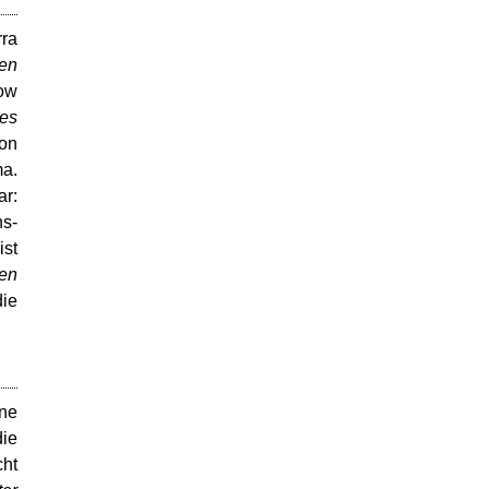
rra
sen
how
 es
von
ma.
ar:
s-
ist
en
die
ine
die
cht