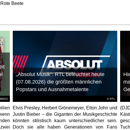
 Rote Beete
it
el
„Absolut Musik“: RTL beleuchtet heute
Hie
(07.08.2026) die größten männlichen
ma
Popstars und Ausnahmetalente
Ge
AMIGO
©
RTL
ilien
Elvis Presley, Herbert Grönemeyer, Elton John und
(DJD
 wenn
Justin Bieber – die Giganten der Musikgeschichte
Käs
unden
könnten stilistisch kaum unterschiedlicher sein.
gesc
 zwei
Doch sie alle haben Generationen von Fans
Tuch