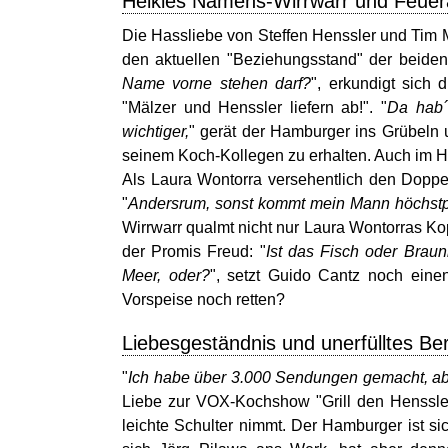
Heikles Namens-Wirrwarr und Feuera
Die Hassliebe von Steffen Henssler und Tim M
den aktuellen "Beziehungsstand" der beiden 
Name vorne stehen darf?
", erkundigt sich
"Mälzer und Henssler liefern ab!". "
Da hab´ 
wichtiger,
" gerät der Hamburger ins Grübeln 
seinem Koch-Kollegen zu erhalten. Auch im 
Als Laura Wontorra versehentlich den Doppel
"
Andersrum, sonst kommt mein Mann höchstpe
Wirrwarr qualmt nicht nur Laura Wontorras Ko
der Promis Freud: "
Ist das Fisch oder Brau
Meer, oder?
", setzt Guido Cantz noch einen
Vorspeise noch retten?
Liebesgeständnis und unerfülltes B
"
Ich habe über 3.000 Sendungen gemacht, aber
Liebe zur VOX-Kochshow "Grill den Henssler
leichte Schulter nimmt. Der Hamburger ist sic