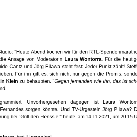
"-Studio: "Heute Abend kochen wir für den RTL-Spendenmarath
t die Ansage von Moderatorin
Laura Wontorra
. Für die heuti
do Cantz und Jörg Pilawa steht fest: Jeder Punkt zählt! Stef
ieben. Für ihn gilt es, sich nicht nur gegen die Promis, sond
in Klein
zu behaupten. "
Gegen jemanden wie ihn, das ist sc
nd.
ogrammiert! Unvorhergesehen dagegen ist Laura Wontorr
-Fernandes sorgen könnte. Und TV-Urgestein Jörg Pilawa? 
ärung bei "Grill den Henssler" heute, am 14.11.2021, um 20.15 