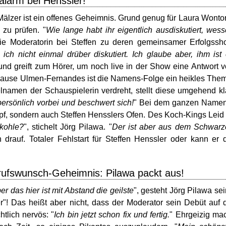
larm bei Henssler!
älzer ist ein offenes Geheimnis. Grund genug für Laura Wonto
zu prüfen. "
Wie lange habt ihr eigentlich ausdiskutiert, wes
 die Moderatorin bei Steffen zu deren gemeinsamer Erfolgss
ich nicht einmal drüber diskutiert. Ich glaube aber, ihm ist
und greift zum Hörer, um noch live in der Show eine Antwort 
Hause Ulmen-Fernandes ist die Namens-Folge ein heikles The
namen der Schauspielerin verdreht, stellt diese umgehend kl
rsönlich vorbei und beschwert sich!
" Bei dem ganzen Namen
pf, sondern auch Steffen Hensslers Ofen. Des Koch-Kings Leid 
nkohle?
", stichelt Jörg Pilawa. "
Der ist aber aus dem Schwarz
 drauf. Totaler Fehlstart für Steffen Henssler oder kann er 
erufswunsch-Geheimnis: Pilawa packt aus!
 das hier ist mit Abstand die geilste
", gesteht Jörg Pilawa se
"! Das heißt aber nicht, dass der Moderator sein Debüt auf 
htlich nervös: "
Ich bin jetzt schon fix und fertig.
" Ehrgeizig ma