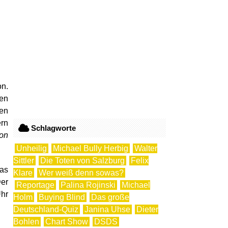
on.
gen
fen
ern
Schlagworte
hon
Unheilig
Michael Bully Herbig
Walter
Sittler
Die Toten von Salzburg
Felix
as
Klare
Wer weiß denn sowas?
Der
Reportage
Palina Rojinski
Michael
Uhr
Holm
Buying Blind
Das große
Deutschland-Quiz
Janina Uhse
Dieter
Bohlen
Chart Show
DSDS