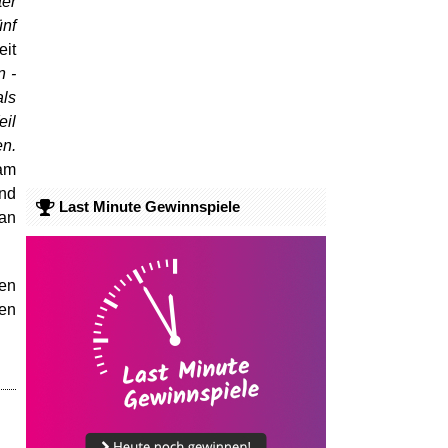
er
ünf
eit
n -
als
il
en.
eam
und
Last Minute Gewinnspiele
 an
ten
den