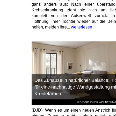
ganz anders aus: Nach einer überstand
Krebserkrankung zieht sie sich am lieb
komplett von der Außenwelt zurück. In
Hoffnung, ihrer Tochter wieder auf die Bei
helfen, melden ihre...
weiterlesen
Das Zuhause in natürlicher Balance: Ti
für eine nachhaltige Wandgestaltung mi
Kreidefarben
© DJD/SCHÖNER WOHNEN-Kolle
(DJD). Wenn es um einen neuen Anstrich fü
eigene Zuhause geht, stehen meist zunä