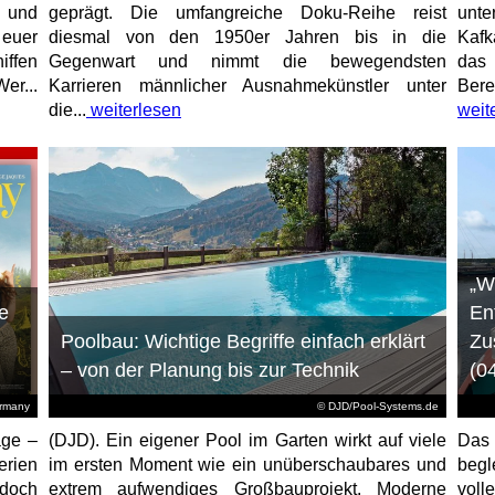
e und
geprägt. Die umfangreiche Doku-Reihe reist
unt
 euer
diesmal von den 1950er Jahren bis in die
Kafk
iffen
Gegenwart und nimmt die bewegendsten
das 
er...
Karrieren männlicher Ausnahmekünstler unter
Bere
die...
weiterlesen
weit
„W
e
En
Poolbau: Wichtige Begriffe einfach erklärt
Zu
– von der Planung bis zur Technik
(0
ermany
© DJD/Pool-Systems.de
age –
(DJD). Ein eigener Pool im Garten wirkt auf viele
Das
erien
im ersten Moment wie ein unüberschaubares und
begl
jedoch
extrem aufwendiges Großbauprojekt. Moderne
voll