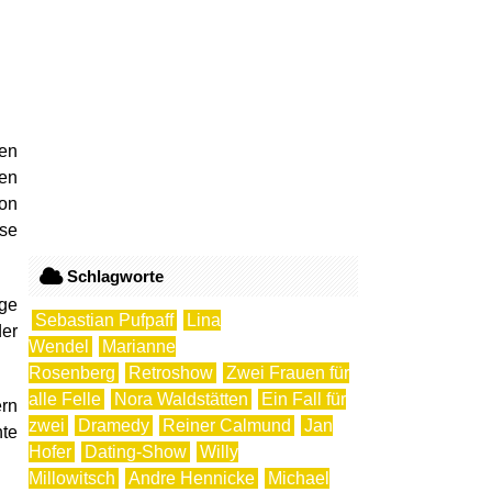
fen
en
von
se
Schlagworte
ige
Sebastian Pufpaff
Lina
der
Wendel
Marianne
Rosenberg
Retroshow
Zwei Frauen für
alle Felle
Nora Waldstätten
Ein Fall für
ern
zwei
Dramedy
Reiner Calmund
Jan
hte
Hofer
Dating-Show
Willy
Millowitsch
Andre Hennicke
Michael