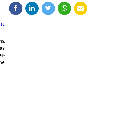
RTL
ona
ias
er-
che