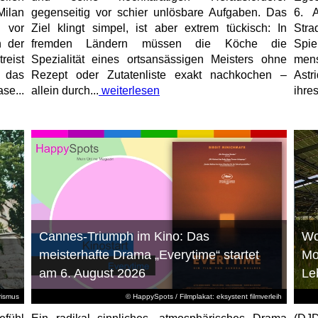
Milan
gegenseitig vor schier unlösbare Aufgaben. Das
6. 
 vor
Ziel klingt simpel, ist aber extrem tückisch: In
Stra
n der
fremden Ländern müssen die Köche die
Spi
reist
Spezialität eines ortsansässigen Meisters ohne
mens
, das
Rezept oder Zutatenliste exakt nachkochen –
Astr
se...
allein durch...
weiterlesen
ihres
Cannes-Triumph im Kino: Das
Wo
meisterhafte Drama „Everytime“ startet
Mo
am 6. August 2026
Le
rismus
© HappySpots / Filmplakat: eksystent filmverleih