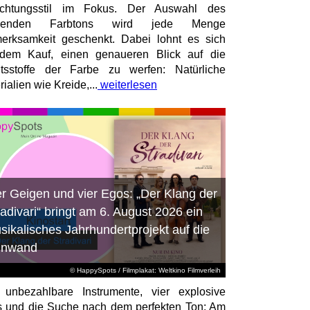
richtungsstil im Fokus. Der Auswahl des
senden Farbtons wird jede Menge
erksamkeit geschenkt. Dabei lohnt es sich
dem Kauf, einen genaueren Blick auf die
ltsstoffe der Farbe zu werfen: Natürliche
ialien wie Kreide,...
weiterlesen
er Geigen und vier Egos: „Der Klang der
radivari“ bringt am 6. August 2026 ein
sikalisches Jahrhundertprojekt auf die
inwand
© HappySpots / Filmplakat: Weltkino Filmverleih
 unbezahlbare Instrumente, vier explosive
 und die Suche nach dem perfekten Ton: Am