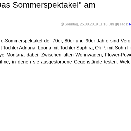
Das Sommerspektakel" am
Sonntag, 25.08.2019 11:10 Uhr
|
Tags:
o-Sommerspektakel der 70er, 80er und 90er Jahre sind Ver
Tochter Adriana, Loona mit Tochter Saphira, Oli P. mit Sohn Il
Faye Montana dabei. Zwischen alten Wohnwägen, Flower-Pow
lfilme, in denen sie ausgestorbene Gegenstände testen. Wel