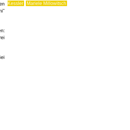
Kessler
Mariele Millowitsch
den
ni"
n:
rei
Bei