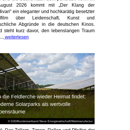
August 2026 kommt mit „Der Klang der
divari“ ein eleganter und hochkarätig besetzter
elfilm über Leidenschaft, Kunst und
chliche Abgründe in die deutschen Kinos.
id steht kurz davor, den lebenslangen Traum
...
weiterlesen
 die Feldlerche wieder Heimat findet:
derne Solarparks als wertvolle
bensräume
© DJD/Bundesverband Neue Energiewirtschaft/Wattmanufactur