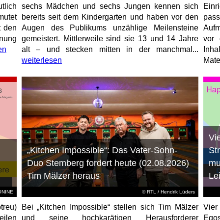
tlich
sechs Mädchen und sechs Jungen kennen sich
Ein
mutet
bereits seit dem Kindergarten und haben vor den
pas
t den
Augen des Publikums unzählige Meilensteine
Aufm
anung
gemeistert. Mittlerweile sind sie 13 und 14 Jahre
vor 
en
alt – und stecken mitten in der manchmal...
Inha
weiterlesen
Mater
Vi
„Kitchen Impossible“: Das Vater-Sohn-
St
Duo Stemberg fordert heute (02.08.2026)
mu
Tim Mälzer heraus
Le
EONINE
©
RTL
/ Hendrik Lüders
treu)
Bei „Kitchen Impossible“ stellen sich Tim Mälzer
Vier
eilen
und seine hochkarätigen Herausforderer
Egos