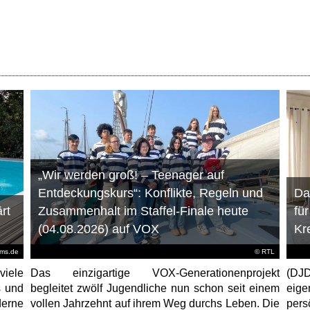
„Wir werden groß! – Teenager auf
Entdeckungskurs“: Konflikte, Regeln und
Da
rt
Zusammenhalt im Staffel-Finale heute
fü
(04.08.2026) auf VOX
Kr
ems.de
©
RTL
viele
Das einzigartige VOX-Generationenprojekt
(DJD
s und
begleitet zwölf Jugendliche nun schon seit einem
eig
erne
vollen Jahrzehnt auf ihrem Weg durchs Leben. Die
per