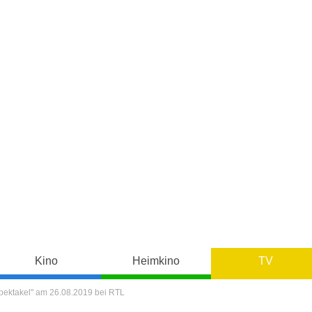
Kino
Heimkino
TV
ektakel" am 26.08.2019 bei RTL