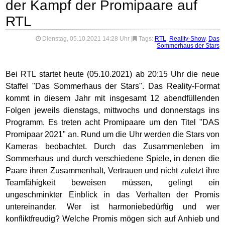
der Kampf der Promipaare auf
RTL
Dienstag, 05.10.2021 14:28 Uhr
|
Tags:
RTL
,
Reality-Show
,
Das
Sommerhaus der Stars
Bei RTL startet heute (05.10.2021) ab 20:15 Uhr die neue
Staffel "Das Sommerhaus der Stars". Das Reality-Format
kommt in diesem Jahr mit insgesamt 12 abendfüllenden
Folgen jeweils dienstags, mittwochs und donnerstags ins
Programm. Es treten acht Promipaare um den Titel "DAS
Promipaar 2021" an. Rund um die Uhr werden die Stars von
Kameras beobachtet. Durch das Zusammenleben im
Sommerhaus und durch verschiedene Spiele, in denen die
Paare ihren Zusammenhalt, Vertrauen und nicht zuletzt ihre
Teamfähigkeit beweisen müssen, gelingt ein
ungeschminkter Einblick in das Verhalten der Promis
untereinander. Wer ist harmoniebedürftig und wer
konfliktfreudig? Welche Promis mögen sich auf Anhieb und