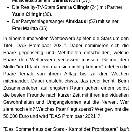
Musicaldarstellerin
Janina Korn
(37).
Die Reality-TV-Stars
Samira Cilingir
(24) mit Partner
Yasin Cilingir
(30).
Der Partyschlagersänger
Almklausi
(52) mit seiner
Frau
Maritta
(35).
In einem humorvollen Wettbewerb spielen die Stars um den
Titel "DAS Promipaar 2021". Dabei nominieren sich die
Paare gegenseitig und Mehrheiten entscheiden, welche
Paare den Wettbewerb verlassen müssen. Getreu dem
Motto "im Urlaub lernt man sich richtig kennen" erleben die
Paare fernab von ihrem Alltag bis zu drei Wochen
miteinander. Dabei entsteht etwas, das jeder kennt: Beim
Zusammenleben auf engstem Raum gehen einem selbst
die besten Freunde nach kurzer Zeit mit ihren individuellen
Gewohnheiten und Umgangsformen auf die Nerven. Wer
zieht noch ein? Welches Paar fliegt zuerst? Wer gewinnt die
50.000 Euro und wird "DAS Promipaar 2021"?
"Das Sommerhaus der Stars - Kampf der Promipaare" läuft