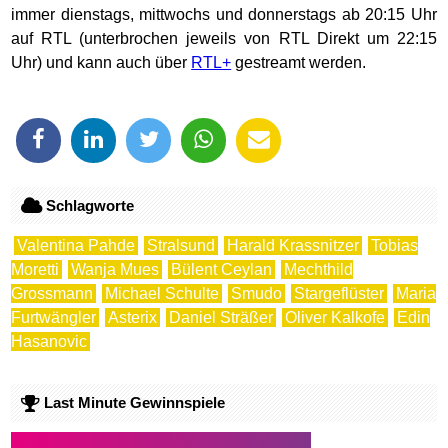
immer dienstags, mittwochs und donnerstags ab 20:15 Uhr
auf RTL (unterbrochen jeweils von RTL Direkt um 22:15
Uhr) und kann auch über
RTL+
gestreamt werden.
Schlagworte
Valentina Pahde
Stralsund
Harald Krassnitzer
Tobias
Moretti
Wanja Mues
Bülent Ceylan
Mechthild
Grossmann
Michael Schulte
Smudo
Stargeflüster
Maria
Furtwängler
Asterix
Daniel Sträßer
Oliver Kalkofe
Edin
Hasanovic
Last Minute Gewinnspiele