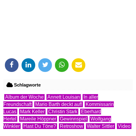
Schlagworte
Album der Woche
Annett Louisan
In aller
Freundschaft
Mario Barth deckt auf!
Kommissarin
Lucas
Mark Keller
Christin Stark
Eberhard
Hertel
Mareile Höppner
Gewinnspiel
Wolfgang
Winkler
Hast Du Töne?
Retroshow
Walter Sittler
Video