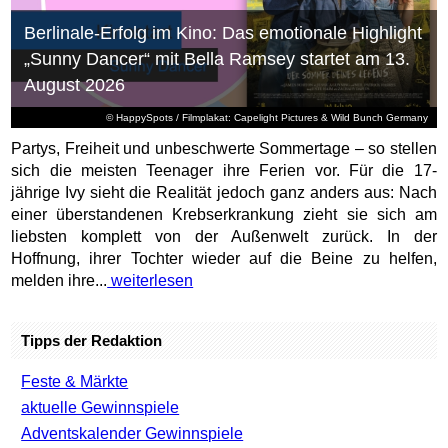
Berlinale-Erfolg im Kino: Das emotionale Highlight
„Sunny Dancer“ mit Bella Ramsey startet am 13.
August 2026
© HappySpots / Filmplakat: Capelight Pictures & Wild Bunch Germany
Partys, Freiheit und unbeschwerte Sommertage – so stellen
sich die meisten Teenager ihre Ferien vor. Für die 17-
jährige Ivy sieht die Realität jedoch ganz anders aus: Nach
einer überstandenen Krebserkrankung zieht sie sich am
liebsten komplett von der Außenwelt zurück. In der
Hoffnung, ihrer Tochter wieder auf die Beine zu helfen,
melden ihre...
weiterlesen
Tipps der Redaktion
Feste & Märkte
aktuelle Gewinnspiele
Adventskalender Gewinnspiele