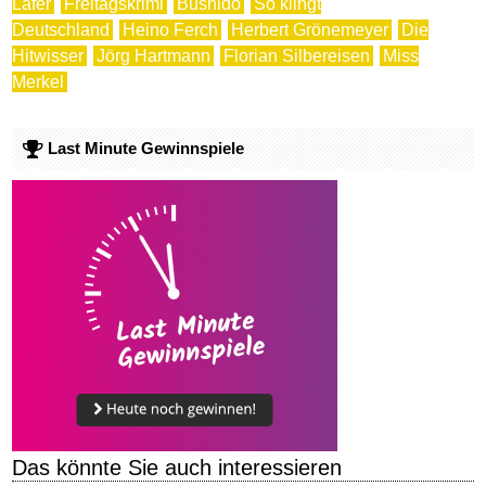
Lafer
Freitagskrimi
Bushido
So klingt
Deutschland
Heino Ferch
Herbert Grönemeyer
Die
Hitwisser
Jörg Hartmann
Florian Silbereisen
Miss
Merkel
Last Minute Gewinnspiele
Das könnte Sie auch interessieren