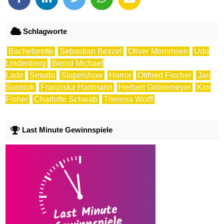
Schlagworte
Bachelorette
Sebastian Bezzel
Oliver Mommsen
Udo
Lindenberg
Bernd Michael
Lade
Smudo
Stapelshow
Horror
Ottfried Fischer
Jan
Sosniok
Franziska Hartmann
Herbert Grönemeyer
Kim
Fisher
Charlotte Schwab
Theresa Wolff
Last Minute Gewinnspiele