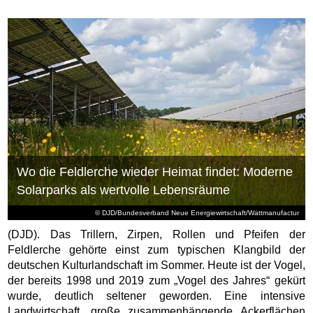
Wo die Feldlerche wieder Heimat findet: Moderne
Solarparks als wertvolle Lebensräume
© DJD/Bundesverband Neue Energiewirtschaft/Wattmanufactur
(DJD). Das Trillern, Zirpen, Rollen und Pfeifen der
Feldlerche gehörte einst zum typischen Klangbild der
deutschen Kulturlandschaft im Sommer. Heute ist der Vogel,
der bereits 1998 und 2019 zum „Vogel des Jahres“ gekürt
wurde, deutlich seltener geworden. Eine intensive
Landwirtschaft, große zusammenhängende Ackerflächen