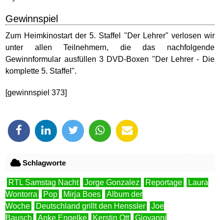
Gewinnspiel
Zum Heimkinostart der 5. Staffel "Der Lehrer" verlosen wir
unter allen Teilnehmern, die das nachfolgende
Gewinnformular ausfüllen 3 DVD-Boxen "Der Lehrer - Die
komplette 5. Staffel".
[gewinnspiel 373]
Schlagworte
RTL Samstag Nacht
Jorge Gonzalez
Reportage
Laura
Wontorra
Pop
Mirja Boes
Album der
Woche
Deutschland grillt den Henssler
Joe
Bausch
Anke Engelke
Kerstin Ott
Giovanni