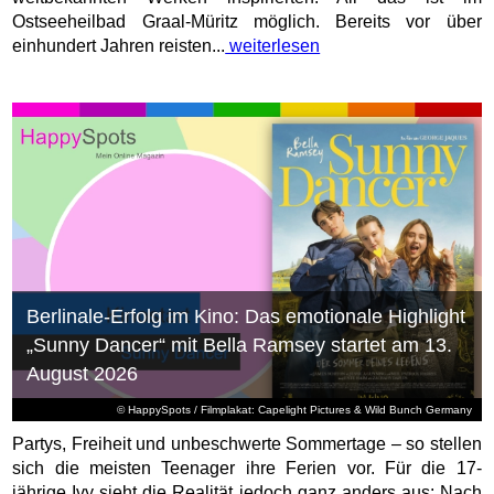
Ostseeheilbad Graal-Müritz möglich. Bereits vor über
einhundert Jahren reisten...
weiterlesen
Berlinale-Erfolg im Kino: Das emotionale Highlight
„Sunny Dancer“ mit Bella Ramsey startet am 13.
August 2026
© HappySpots / Filmplakat: Capelight Pictures & Wild Bunch Germany
Partys, Freiheit und unbeschwerte Sommertage – so stellen
sich die meisten Teenager ihre Ferien vor. Für die 17-
jährige Ivy sieht die Realität jedoch ganz anders aus: Nach