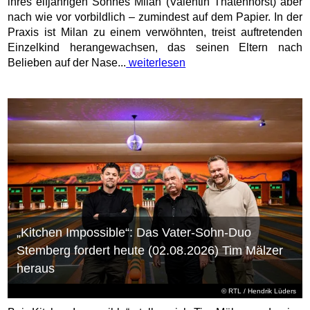
ihres elfjährigen Sohnes Milan (Valentin Thatenhorst) aber
nach wie vor vorbildlich – zumindest auf dem Papier. In der
Praxis ist Milan zu einem verwöhnten, treist auftretenden
Einzelkind herangewachsen, das seinen Eltern nach
Belieben auf der Nase...
weiterlesen
„Kitchen Impossible“: Das Vater-Sohn-Duo
Stemberg fordert heute (02.08.2026) Tim Mälzer
heraus
©
RTL
/ Hendrik Lüders