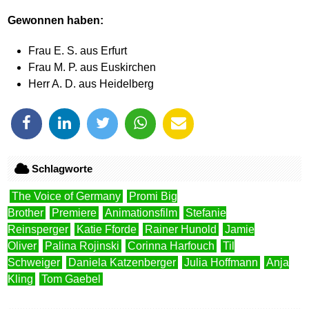
Gewonnen haben:
Frau E. S. aus Erfurt
Frau M. P. aus Euskirchen
Herr A. D. aus Heidelberg
Schlagworte
The Voice of Germany
Promi Big
Brother
Premiere
Animationsfilm
Stefanie
Reinsperger
Katie Fforde
Rainer Hunold
Jamie
Oliver
Palina Rojinski
Corinna Harfouch
Til
Schweiger
Daniela Katzenberger
Julia Hoffmann
Anja
Kling
Tom Gaebel