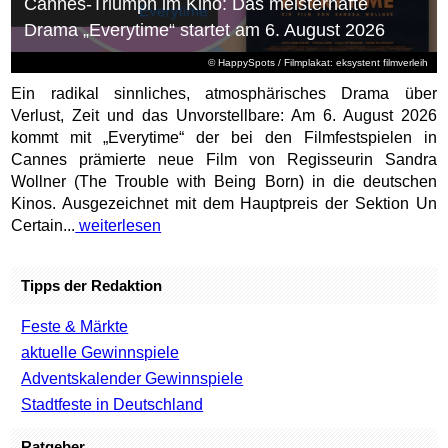
Cannes-Triumph im Kino: Das meisterhafte
Drama „Everytime“ startet am 6. August 2026
© HappySpots / Filmplakat: eksystent filmverleih
Ein radikal sinnliches, atmosphärisches Drama über
Verlust, Zeit und das Unvorstellbare: Am 6. August 2026
kommt mit „Everytime“ der bei den Filmfestspielen in
Cannes prämierte neue Film von Regisseurin Sandra
Wollner (The Trouble with Being Born) in die deutschen
Kinos. Ausgezeichnet mit dem Hauptpreis der Sektion Un
Certain...
weiterlesen
Tipps der Redaktion
Feste & Märkte
aktuelle Gewinnspiele
Adventskalender Gewinnspiele
Stadtfeste in Deutschland
Ratgeber