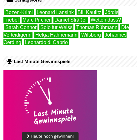
Bozen-Krimi
Leonard Lansink
Bill Kaulitz
Jördis
Triebel
Marc Pircher
Daniel Sträßer
Wetten dass?
Sarah Connor
Solo für Weiss
Thomas Rühmann
Die
Verteidigerin
Helga Hahnemann
Wilsberg
Johannes
Oerding
Leonardo di Caprio
Last Minute Gewinnspiele