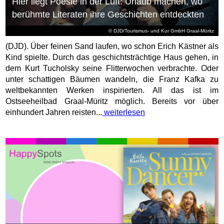
Hier liegt Poesie in der Luft: Urlaub machen, wo
berühmte Literaten ihre Geschichten entdeckten
© DJD/Tourismus- und Kur GmbH Graal-Müritz
(DJD). Über feinen Sand laufen, wo schon Erich Kästner als
Kind spielte. Durch das geschichtsträchtige Haus gehen, in
dem Kurt Tucholsky seine Flitterwochen verbrachte. Oder
unter schattigen Bäumen wandeln, die Franz Kafka zu
weltbekannten Werken inspirierten. All das ist im
Ostseeheilbad Graal-Müritz möglich. Bereits vor über
einhundert Jahren reisten...
weiterlesen