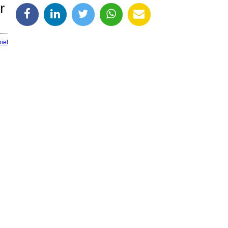
r
iel