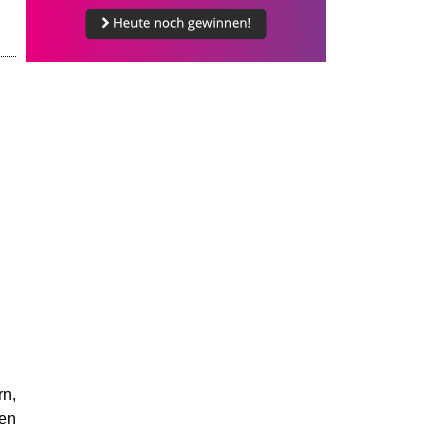
rn,
en