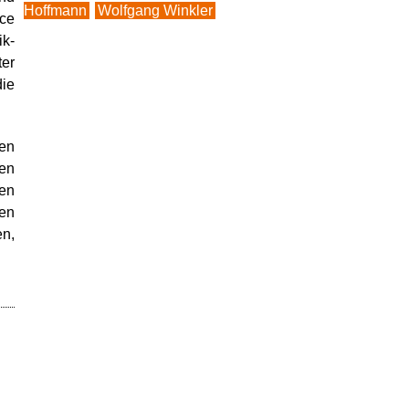
Hoffmann
Wolfgang Winkler
ce
ik-
ter
die
en
en
en
den
en,