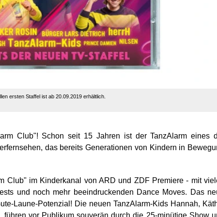
n ersten Staffel ist ab 20.09.2019 erhältlich.
rm Club"! Schon seit 15 Jahren ist der TanzAlarm eines d
derfernsehen, das bereits Generationen von Kindern in Beweg
rm Club" im Kinderkanal von ARD und ZDF Premiere - mit vie
ontests und noch mehr beeindruckenden Dance Moves. Das n
ute-Laune-Potenzial! Die neuen TanzAlarm-Kids Hannah, Kät
g, führen vor Publikum souverän durch die 25-minütige Show 