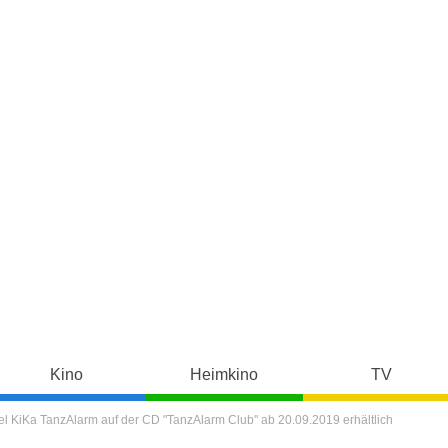
Kino
Heimkino
TV
fel KiKa TanzAlarm auf der CD "TanzAlarm Club" ab 20.09.2019 erhältlich