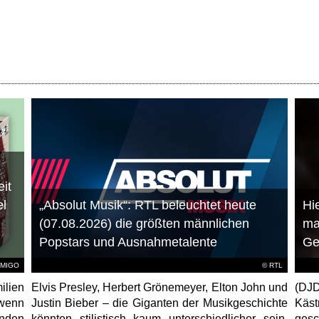
it
el
„Absolut Musik“: RTL beleuchtet heute
Hie
(07.08.2026) die größten männlichen
ma
Popstars und Ausnahmetalente
Ge
AMIGO
©
RTL
ilien
Elvis Presley, Herbert Grönemeyer, Elton John und
(DJD
 wenn
Justin Bieber – die Giganten der Musikgeschichte
Käs
unden
könnten stilistisch kaum unterschiedlicher sein.
gesc