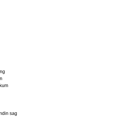
ong
n
ikum
ndin sag