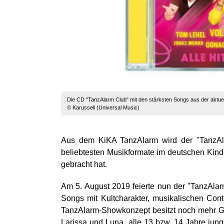
Die CD "TanzAlarm Club" mit den stärksten Songs aus der aktuelle
© Karussell (Universal Music)
Aus dem KiKA TanzAlarm wird der "TanzAla
beliebtesten Musikformate im deutschen Kin
gebracht hat.
Am 5. August 2019 feierte nun der "TanzAla
Songs mit Kultcharakter, musikalischen C
TanzAlarm-Showkonzept besitzt noch mehr G
Larissa und Luna, alle 13 bzw. 14 Jahre jun