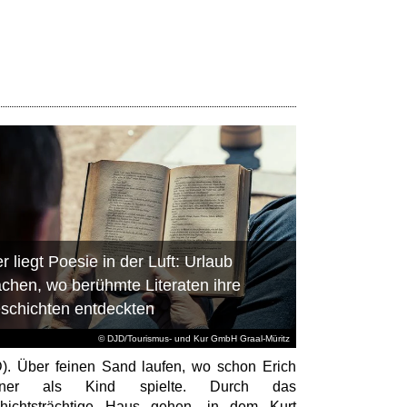
r liegt Poesie in der Luft: Urlaub
chen, wo berühmte Literaten ihre
schichten entdeckten
© DJD/Tourismus- und Kur GmbH Graal-Müritz
). Über feinen Sand laufen, wo schon Erich
tner als Kind spielte. Durch das
hichtsträchtige Haus gehen, in dem Kurt