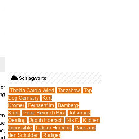
Schlagworte
er
Thekla Carola Wied
Tanzshow
Top
ung
Dog Germany
Kurt
Krömer
Fernsehfilm
Bamberg-
Krimi
Peter Heinrich Brix
Johannes
len
Oerding
Judith Hoersch
Nik P.
Kitchen
eue
Impossible
Fabian Hinrichs
Raus aus
he,
den Schulden
Rüdiger
und