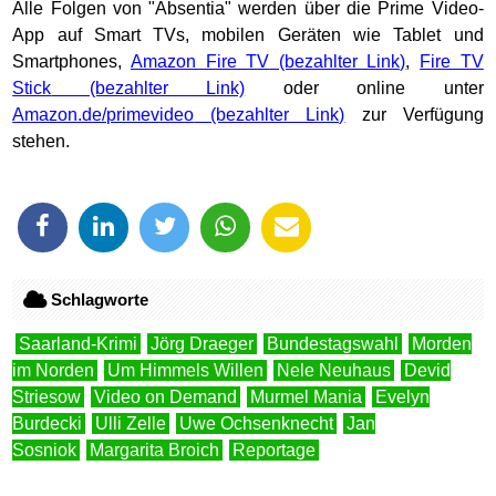
Alle Folgen von "Absentia" werden über die Prime Video-
App auf Smart TVs, mobilen Geräten wie Tablet und
Smartphones,
Amazon Fire TV
,
Fire TV
Stick
oder online unter
Amazon.de/primevideo
zur Verfügung
stehen.
Schlagworte
Saarland-Krimi
Jörg Draeger
Bundestagswahl
Morden
im Norden
Um Himmels Willen
Nele Neuhaus
Devid
Striesow
Video on Demand
Murmel Mania
Evelyn
Burdecki
Ulli Zelle
Uwe Ochsenknecht
Jan
Sosniok
Margarita Broich
Reportage