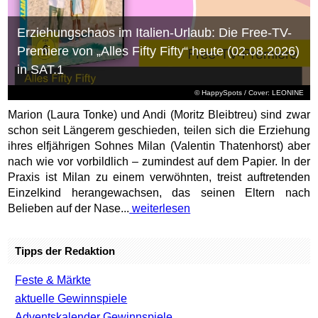
Erziehungschaos im Italien-Urlaub: Die Free-TV-
Premiere von „Alles Fifty Fifty“ heute (02.08.2026)
in SAT.1
© HappySpots / Cover: LEONINE
Marion (Laura Tonke) und Andi (Moritz Bleibtreu) sind zwar
schon seit Längerem geschieden, teilen sich die Erziehung
ihres elfjährigen Sohnes Milan (Valentin Thatenhorst) aber
nach wie vor vorbildlich – zumindest auf dem Papier. In der
Praxis ist Milan zu einem verwöhnten, treist auftretenden
Einzelkind herangewachsen, das seinen Eltern nach
Belieben auf der Nase...
weiterlesen
Tipps der Redaktion
Feste & Märkte
aktuelle Gewinnspiele
Adventskalender Gewinnspiele