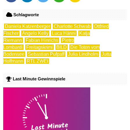
Schlagworte
Daniela Katzenberger
Charlotte Schwab
Ottfried
Fischer
Angelo Kelly
Luca Hänni
Katja
Riemann
Fabian Hinrichs
Pietro
Lombardi
Freitagskrimi
BILD
Die Toten vom
Bodensee
Sebastian Pufpaff
Julia Lindholm
Jutta
Hoffmann
RTL ZWEI
Last Minute Gewinnspiele