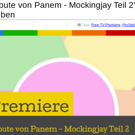
bute von Panem - Mockingjay Teil 2
eben
|
Tags:
Free-TV-Premiere
,
ProSie