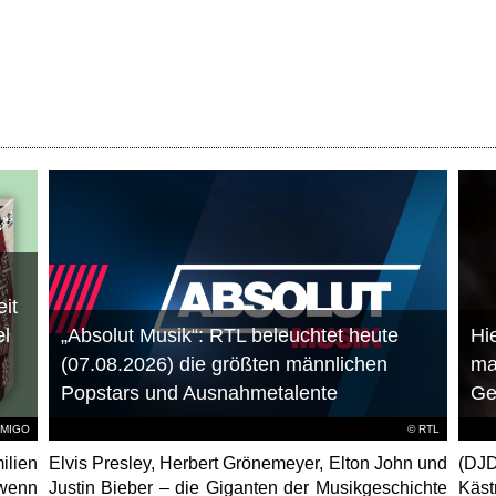
it
el
„Absolut Musik“: RTL beleuchtet heute
Hie
(07.08.2026) die größten männlichen
ma
Popstars und Ausnahmetalente
Ge
AMIGO
©
RTL
ilien
Elvis Presley, Herbert Grönemeyer, Elton John und
(DJD
 wenn
Justin Bieber – die Giganten der Musikgeschichte
Käs