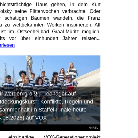
hichtsträchtige Haus gehen, in dem Kurt
olsky seine Flitterwochen verbrachte. Oder
er schattigen Bäumen wandeln, die Franz
a zu weltbekannten Werken inspirierten. All
ist im Ostseeheilbad Graal-Müritz möglich.
its vor über einhundert Jahren reisten...
erlesen
ir werden groß! – Teenager auf
tdeckungskurs“: Konflikte, Regeln und
sammenhalt im Staffel-Finale heute
4.08.2026) auf VOX
©
RTL
 einzigartige VOX-Generationenprojekt