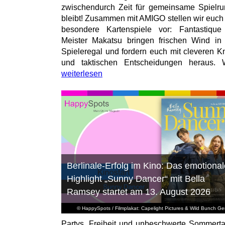
zwischendurch Zeit für gemeinsame Spielr
bleibt! Zusammen mit AMIGO stellen wir euch
besondere Kartenspiele vor: Fantastiqu
Meister Makatsu bringen frischen Wind in
Spieleregal und fordern euch mit cleveren Kn
und taktischen Entscheidungen heraus. W
weiterlesen
Berlinale-Erfolg im Kino: Das emotional
Highlight „Sunny Dancer“ mit Bella
Ramsey startet am 13. August 2026
© HappySpots / Filmplakat: Capelight Pictures & Wild Bunch G
Partys, Freiheit und unbeschwerte Sommert