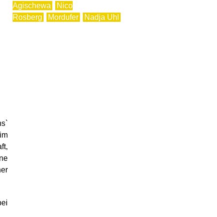
Agischewa
Nico
Rosberg
Mordufer
Nadja Uhl
ns`
 im
ft,
ine
her
bei