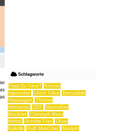
Schlagworte
der
Hast Du Töne?
Kitchen
das
Impossible
Ulrich Tukur
Bernadette
das
Heerwagen
Thomas
Hermanns
ZDF
Maximilian
Brückner
Christoph Maria
Herbst
Annette Frier
Oliver
Kalkofe
Ruth Moschner
Marijam