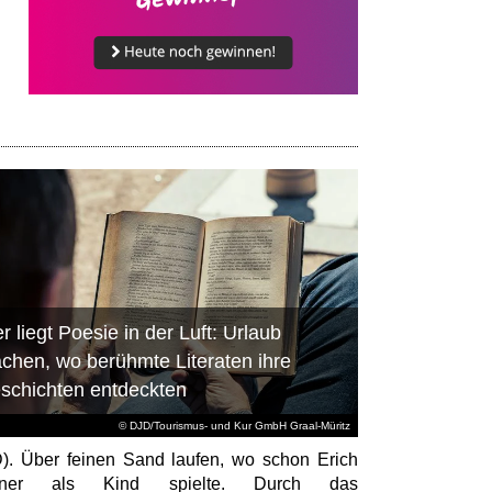
r liegt Poesie in der Luft: Urlaub
chen, wo berühmte Literaten ihre
schichten entdeckten
© DJD/Tourismus- und Kur GmbH Graal-Müritz
). Über feinen Sand laufen, wo schon Erich
tner als Kind spielte. Durch das