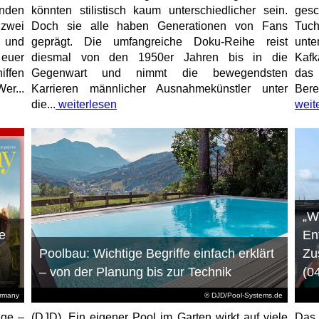
unden
könnten stilistisch kaum unterschiedlicher sein.
gesc
 zwei
Doch sie alle haben Generationen von Fans
Tuch
e und
geprägt. Die umfangreiche Doku-Reihe reist
unt
 euer
diesmal von den 1950er Jahren bis in die
Kafk
iffen
Gegenwart und nimmt die bewegendsten
das 
er...
Karrieren männlicher Ausnahmekünstler unter
Bere
die...
weiterlesen
weit
„W
e
En
Poolbau: Wichtige Begriffe einfach erklärt
Zu
– von der Planung bis zur Technik
(0
ermany
© DJD/Pool-Systems.de
age –
(DJD). Ein eigener Pool im Garten wirkt auf viele
Das