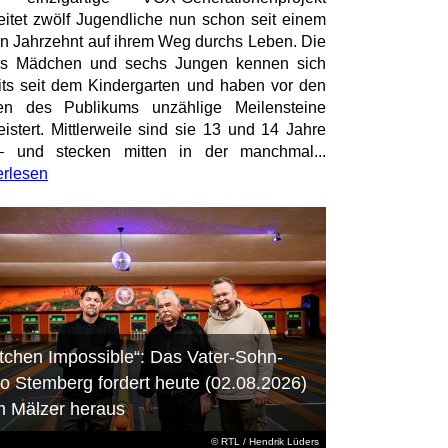
eitet zwölf Jugendliche nun schon seit einem
en Jahrzehnt auf ihrem Weg durchs Leben. Die
hs Mädchen und sechs Jungen kennen sich
its seit dem Kindergarten und haben vor den
en des Publikums unzählige Meilensteine
istert. Mittlerweile sind sie 13 und 14 Jahre
– und stecken mitten in der manchmal...
erlesen
itchen Impossible“: Das Vater-Sohn-
o Stemberg fordert heute (02.08.2026)
m Mälzer heraus
©
RTL
/ Hendrik Lüders