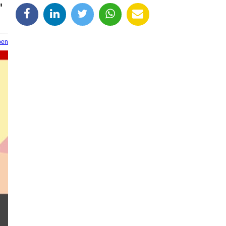
"
ben