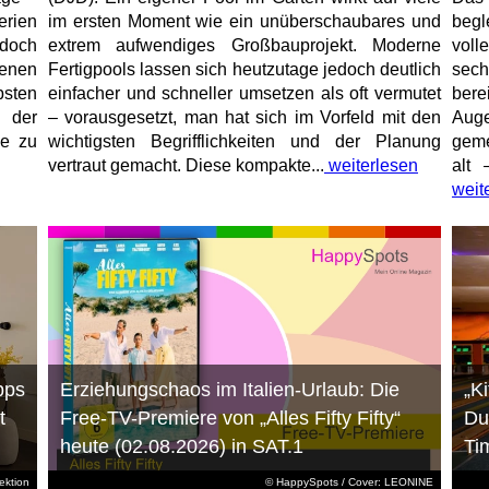
erien
im ersten Moment wie ein unüberschaubares und
begl
jedoch
extrem aufwendiges Großbauprojekt. Moderne
voll
enen
Fertigpools lassen sich heutzutage jedoch deutlich
sec
sten
einfacher und schneller umsetzen als oft vermutet
bere
 der
– vorausgesetzt, man hat sich im Vorfeld mit den
Aug
ne zu
wichtigsten Begrifflichkeiten und der Planung
geme
vertraut gemacht. Diese kompakte...
weiterlesen
alt 
weit
pps
Erziehungschaos im Italien-Urlaub: Die
„K
t
Free-TV-Premiere von „Alles Fifty Fifty“
Du
heute (02.08.2026) in SAT.1
Ti
ktion
© HappySpots / Cover: LEONINE