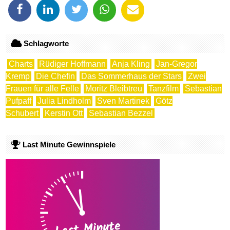
Schlagworte
Charts
Rüdiger Hoffmann
Anja Kling
Jan-Gregor
Kremp
Die Chefin
Das Sommerhaus der Stars
Zwei
Frauen für alle Felle
Moritz Bleibtreu
Tanzfilm
Sebastian
Pufpaff
Julia Lindholm
Sven Martinek
Götz
Schubert
Kerstin Ott
Sebastian Bezzel
Last Minute Gewinnspiele