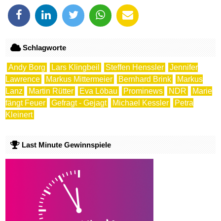
Schlagworte
Andy Borg
Lars Klingbeil
Steffen Henssler
Jennifer
Lawrence
Markus Mittermeier
Bernhard Brink
Markus
Lanz
Martin Rütter
Eva Löbau
Prominews
NDR
Marie
fängt Feuer
Gefragt - Gejagt
Michael Kessler
Petra
Kleinert
Last Minute Gewinnspiele