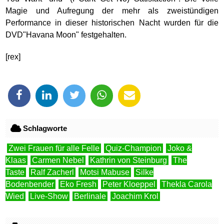
Magie und Aufregung der mehr als zweistündigen
Performance in dieser historischen Nacht wurden für die
DVD"Havana Moon" festgehalten.
[rex]
Schlagworte
Zwei Frauen für alle Felle
Quiz-Champion
Joko &
Klaas
Carmen Nebel
Kathrin von Steinburg
The
Taste
Ralf Zacherl
Motsi Mabuse
Silke
Bodenbender
Eko Fresh
Peter Kloeppel
Thekla Carola
Wied
Live-Show
Berlinale
Joachim Krol