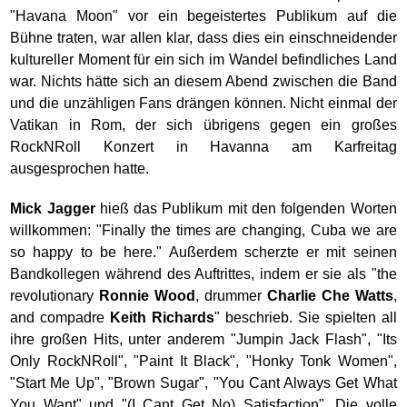
"Havana Moon" vor ein begeistertes Publikum auf die
Bühne traten, war allen klar, dass dies ein einschneidender
kultureller Moment für ein sich im Wandel befindliches Land
war. Nichts hätte sich an diesem Abend zwischen die Band
und die unzähligen Fans drängen können. Nicht einmal der
Vatikan in Rom, der sich übrigens gegen ein großes
RockNRoll Konzert in Havanna am Karfreitag
ausgesprochen hatte.
Mick Jagger
hieß das Publikum mit den folgenden Worten
willkommen: "Finally the times are changing, Cuba we are
so happy to be here." Außerdem scherzte er mit seinen
Bandkollegen während des Auftrittes, indem er sie als "the
revolutionary
Ronnie Wood
, drummer
Charlie Che Watts
,
and compadre
Keith Richards
" beschrieb. Sie spielten all
ihre großen Hits, unter anderem "Jumpin Jack Flash", "Its
Only RockNRoll", "Paint It Black", "Honky Tonk Women",
"Start Me Up", "Brown Sugar", "You Cant Always Get What
You Want" und "(I Cant Get No) Satisfaction". Die volle