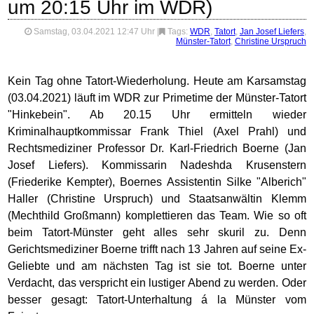
um 20:15 Uhr im WDR)
Samstag, 03.04.2021 12:47 Uhr
|
Tags:
WDR
,
Tatort
,
Jan Josef Liefers
,
Münster-Tatort
,
Christine Urspruch
Kein Tag ohne Tatort-Wiederholung. Heute am Karsamstag
(03.04.2021) läuft im WDR zur Primetime der Münster-Tatort
"Hinkebein". Ab 20.15 Uhr ermitteln wieder
Kriminalhauptkommissar Frank Thiel (Axel Prahl) und
Rechtsmediziner Professor Dr. Karl-Friedrich Boerne (Jan
Josef Liefers). Kommissarin Nadeshda Krusenstern
(Friederike Kempter), Boernes Assistentin Silke "Alberich"
Haller (Christine Urspruch) und Staatsanwältin Klemm
(Mechthild Großmann) komplettieren das Team. Wie so oft
beim Tatort-Münster geht alles sehr skuril zu. Denn
Gerichtsmediziner Boerne trifft nach 13 Jahren auf seine Ex-
Geliebte und am nächsten Tag ist sie tot. Boerne unter
Verdacht, das verspricht ein lustiger Abend zu werden. Oder
besser gesagt: Tatort-Unterhaltung á la Münster vom