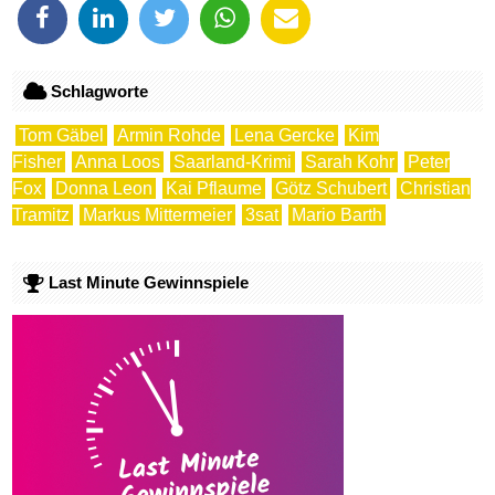
Schlagworte
Tom Gäbel
Armin Rohde
Lena Gercke
Kim
Fisher
Anna Loos
Saarland-Krimi
Sarah Kohr
Peter
Fox
Donna Leon
Kai Pflaume
Götz Schubert
Christian
Tramitz
Markus Mittermeier
3sat
Mario Barth
Last Minute Gewinnspiele