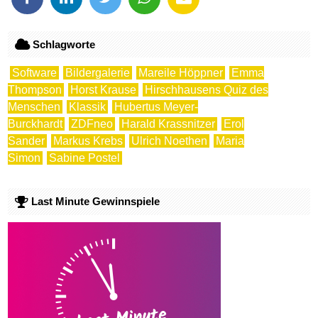
Schlagworte
Software
Bildergalerie
Mareile Höppner
Emma
Thompson
Horst Krause
Hirschhausens Quiz des
Menschen
Klassik
Hubertus Meyer-
Burckhardt
ZDFneo
Harald Krassnitzer
Erol
Sander
Markus Krebs
Ulrich Noethen
Maria
Simon
Sabine Postel
Last Minute Gewinnspiele