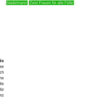
Stadelmann
Zwei Frauen für alle Felle
ès
ise
ich
che
le
für
anz