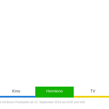
Kino
Heimkino
TV
und mit Bruno Podalydès ab 22. September 2016 als DVD und VoD