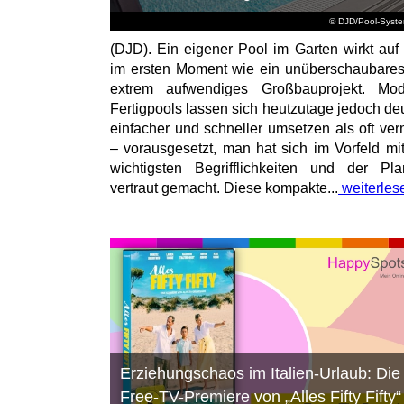
© DJD/Pool-Syst
(DJD). Ein eigener Pool im Garten wirkt auf 
im ersten Moment wie ein unüberschaubare
extrem aufwendiges Großbauprojekt. Mod
Fertigpools lassen sich heutzutage jedoch deu
einfacher und schneller umsetzen als oft ver
– vorausgesetzt, man hat sich im Vorfeld mi
wichtigsten Begrifflichkeiten und der Pl
vertraut gemacht. Diese kompakte...
weiterles
Erziehungschaos im Italien-Urlaub: Die
Free-TV-Premiere von „Alles Fifty Fifty“