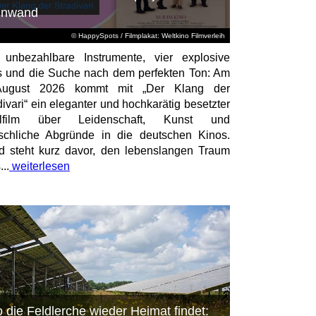
inwand
© HappySpots / Filmplakat: Weltkino Filmverleih
 unbezahlbare Instrumente, vier explosive
 und die Suche nach dem perfekten Ton: Am
August 2026 kommt mit „Der Klang der
divari“ ein eleganter und hochkarätig besetzter
elfilm über Leidenschaft, Kunst und
chliche Abgründe in die deutschen Kinos.
id steht kurz davor, den lebenslangen Traum
...
weiterlesen
 die Feldlerche wieder Heimat findet: