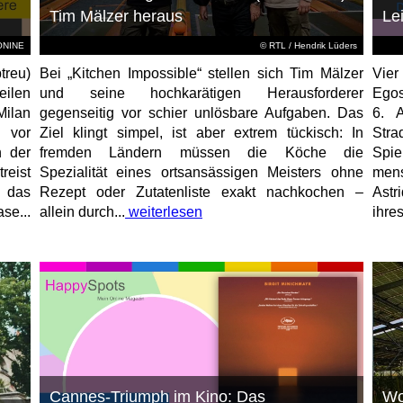
Tim Mälzer heraus
Le
EONINE
©
RTL
/ Hendrik Lüders
treu)
Bei „Kitchen Impossible“ stellen sich Tim Mälzer
Vier
eilen
und seine hochkarätigen Herausforderer
Egos
Milan
gegenseitig vor schier unlösbare Aufgaben. Das
6. 
 vor
Ziel klingt simpel, ist aber extrem tückisch: In
Stra
n der
fremden Ländern müssen die Köche die
Spi
reist
Spezialität eines ortsansässigen Meisters ohne
mens
, das
Rezept oder Zutatenliste exakt nachkochen –
Astr
se...
allein durch...
weiterlesen
ihres
Cannes-Triumph im Kino: Das
Wo