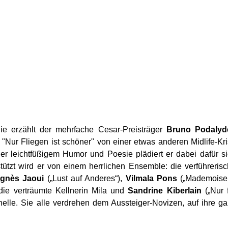
ie erzählt der mehrfache Cesar-Preisträger
Bruno Podalyd
in "Nur Fliegen ist schöner" von einer etwas anderen Midlife-Kr
ler leichtfüßigem Humor und Poesie plädiert er dabei dafür s
tützt wird er von einem herrlichen Ensemble: die verführeris
gnès Jaoui
(„Lust auf Anderes“),
Vilmala Pons
(„Mademoisel
die verträumte Kellnerin Mila und
Sandrine Kiberlain
(„Nur 
achelle. Sie alle verdrehen dem Aussteiger-Novizen, auf ihre g