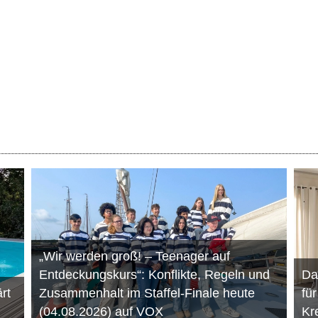
„Wir werden groß! – Teenager auf
Entdeckungskurs“: Konflikte, Regeln und
Da
rt
Zusammenhalt im Staffel-Finale heute
fü
(04.08.2026) auf VOX
Kr