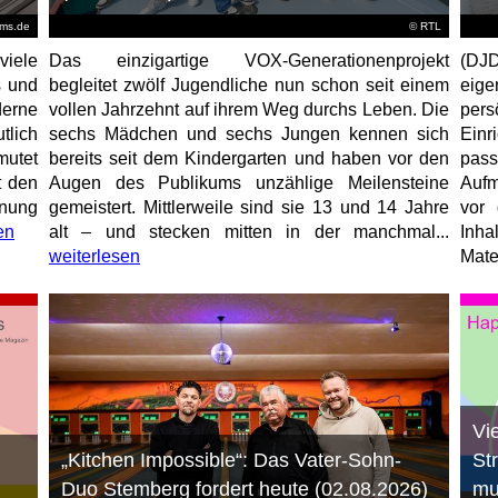
ems.de
©
RTL
viele
Das einzigartige VOX-Generationenprojekt
(DJD
s und
begleitet zwölf Jugendliche nun schon seit einem
eig
erne
vollen Jahrzehnt auf ihrem Weg durchs Leben. Die
per
tlich
sechs Mädchen und sechs Jungen kennen sich
Ein
mutet
bereits seit dem Kindergarten und haben vor den
pas
t den
Augen des Publikums unzählige Meilensteine
Aufm
anung
gemeistert. Mittlerweile sind sie 13 und 14 Jahre
vor 
en
alt – und stecken mitten in der manchmal...
Inha
weiterlesen
Mater
Vi
„Kitchen Impossible“: Das Vater-Sohn-
St
Duo Stemberg fordert heute (02.08.2026)
mu