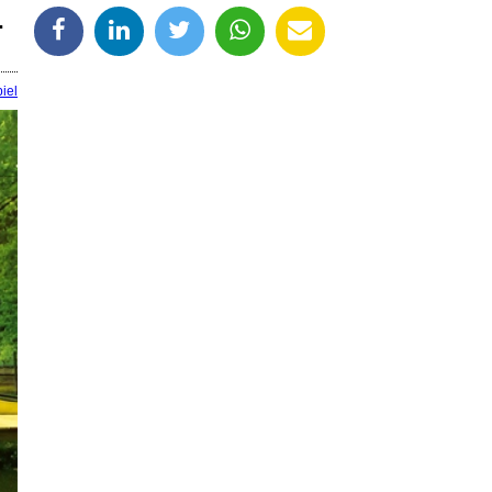
.
iel