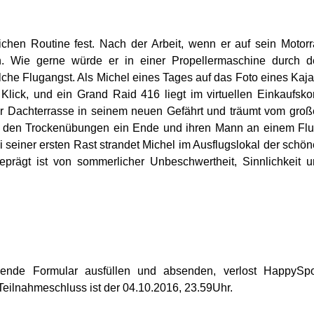
glichen Routine fest. Nach der Arbeit, wenn er auf sein Motor
n. Wie gerne würde er in einer Propellermaschine durch d
che Flugangst. Als Michel eines Tages auf das Foto eines Kaj
n Klick, und ein Grand Raid 416 liegt im virtuellen Einkaufsko
der Dachterrasse in seinem neuen Gefährt und träumt vom gro
zt den Trockenübungen ein Ende und ihren Mann an einem Fl
i seiner ersten Rast strandet Michel im Ausflugslokal der schö
 geprägt ist von sommerlicher Unbeschwertheit, Sinnlichkeit 
gende Formular ausfüllen und absenden, verlost HappySpo
Teilnahmeschluss ist der 04.10.2016, 23.59Uhr.