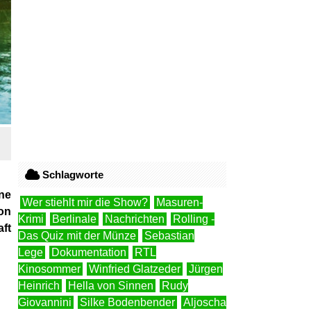
Schlagworte
ne
Wer stiehlt mir die Show?
Masuren-
on
Krimi
Berlinale
Nachrichten
Rolling -
aft
Das Quiz mit der Münze
Sebastian
Lege
Dokumentation
RTL
Kinosommer
Winfried Glatzeder
Jürgen
Heinrich
Hella von Sinnen
Rudy
Giovannini
Silke Bodenbender
Aljoscha