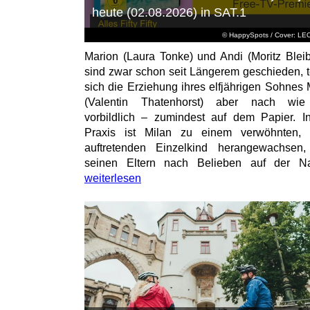
heute (02.08.2026) in SAT.1
© HappySpots / Cover: L
Marion (Laura Tonke) und Andi (Moritz Bleib
sind zwar schon seit Längerem geschieden, t
sich die Erziehung ihres elfjährigen Sohnes 
(Valentin Thatenhorst) aber nach wie
vorbildlich – zumindest auf dem Papier. I
Praxis ist Milan zu einem verwöhnten, t
auftretenden Einzelkind herangewachsen
seinen Eltern nach Belieben auf der Na
weiterlesen