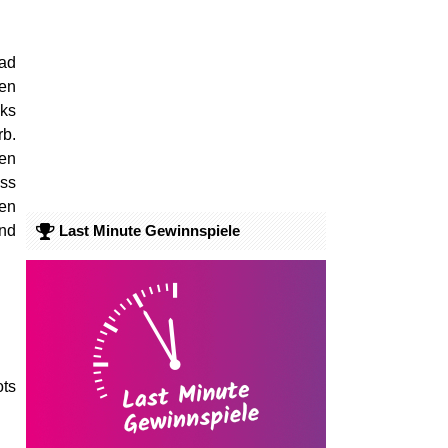
rad
en
aks
rb.
ßen
uss
nen
und
Last Minute Gewinnspiele
ts