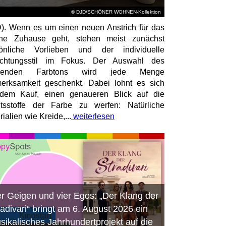
© DJD/SCHÖNER WOHNEN-Kollektion
). Wenn es um einen neuen Anstrich für das
ene Zuhause geht, stehen meist zunächst
sönliche Vorlieben und der individuelle
richtungsstil im Fokus. Der Auswahl des
senden Farbtons wird jede Menge
erksamkeit geschenkt. Dabei lohnt es sich
dem Kauf, einen genaueren Blick auf die
ltsstoffe der Farbe zu werfen: Natürliche
ialien wie Kreide,...
weiterlesen
er Geigen und vier Egos: „Der Klang der
radivari“ bringt am 6. August 2026 ein
sikalisches Jahrhundertprojekt auf die