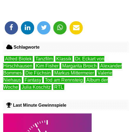
Schlagworte
Alfred Biolek
Tanzfilm
Klassik
Dr. Eckart von
Hirschhausen
Kim Fisher
Margarita Broich
Alexander
Bommes
Die Füchsin
Markus Mittermeier
Valerie
Niehaus
Fantasy
Tod am Rennsteig
Album der
Woche
Julia Koschitz
RTL
Last Minute Gewinnspiele