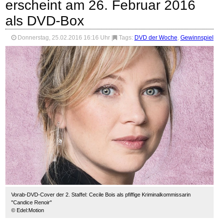
erscheint am 26. Februar 2016
als DVD-Box
Donnerstag, 25.02.2016 16:16 Uhr
|
Tags:
DVD der Woche
,
Gewinnspiel
Vorab-DVD-Cover der 2. Staffel: Cecile Bois als pfiffige Kriminalkommissarin
"Candice Renoir"
© Edel:Motion