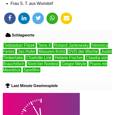
Frau S. T. aus Wunstorf
Schlagworte
Sebastian Fitzek
Terra X
Roland Jankowsky
Veronica
Ferres
Jan Hofer
Masuren-Krimi
DVD der Woche
Justin
Timberlake
Charlotte Link
Helene Fischer
Claudia von
Brauchitsch
Nord bei Nordost
Gregor Meyle
Praxis mit
Meerblick
Spielfilm
Last Minute Gewinnspiele