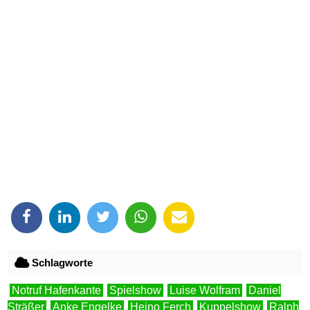
Schlagworte
Notruf Hafenkante
Spielshow
Luise Wolfram
Daniel
Sträßer
Anke Engelke
Heino Ferch
Kuppelshow
Ralph