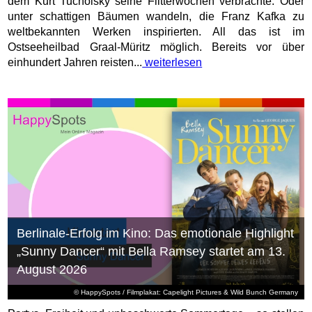
dem Kurt Tucholsky seine Flitterwochen verbrachte. Oder
unter schattigen Bäumen wandeln, die Franz Kafka zu
weltbekannten Werken inspirierten. All das ist im
Ostseeheilbad Graal-Müritz möglich. Bereits vor über
einhundert Jahren reisten...
weiterlesen
Berlinale-Erfolg im Kino: Das emotionale Highlight
„Sunny Dancer“ mit Bella Ramsey startet am 13.
August 2026
© HappySpots / Filmplakat: Capelight Pictures & Wild Bunch Germany