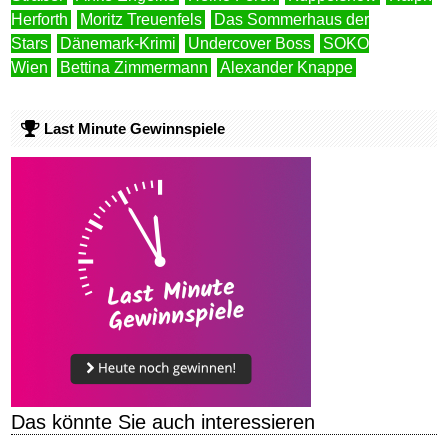
Herforth
Moritz Treuenfels
Das Sommerhaus der
Stars
Dänemark-Krimi
Undercover Boss
SOKO
Wien
Bettina Zimmermann
Alexander Knappe
Last Minute Gewinnspiele
Das könnte Sie auch interessieren