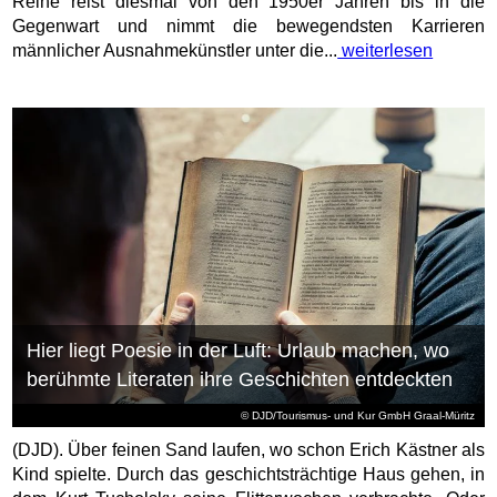
Reihe reist diesmal von den 1950er Jahren bis in die
Gegenwart und nimmt die bewegendsten Karrieren
männlicher Ausnahmekünstler unter die...
weiterlesen
Hier liegt Poesie in der Luft: Urlaub machen, wo
berühmte Literaten ihre Geschichten entdeckten
© DJD/Tourismus- und Kur GmbH Graal-Müritz
(DJD). Über feinen Sand laufen, wo schon Erich Kästner als
Kind spielte. Durch das geschichtsträchtige Haus gehen, in