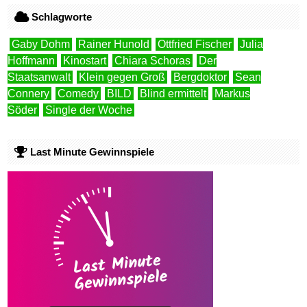
Schlagworte
Gaby Dohm
Rainer Hunold
Ottfried Fischer
Julia
Hoffmann
Kinostart
Chiara Schoras
Der
Staatsanwalt
Klein gegen Groß
Bergdoktor
Sean
Connery
Comedy
BILD
Blind ermittelt
Markus
Söder
Single der Woche
Last Minute Gewinnspiele