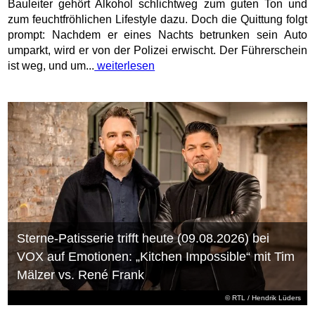
Bauleiter gehört Alkohol schlichtweg zum guten Ton und
zum feuchtfröhlichen Lifestyle dazu. Doch die Quittung folgt
prompt: Nachdem er eines Nachts betrunken sein Auto
umparkt, wird er von der Polizei erwischt. Der Führerschein
ist weg, und um...
weiterlesen
Sterne-Patisserie trifft heute (09.08.2026) bei
VOX auf Emotionen: „Kitchen Impossible“ mit Tim
Mälzer vs. René Frank
©
RTL
/ Hendrik Lüders