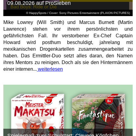
09.08.2026 auf ProSieben
© HappySpots / Cover: Sony Pictures Entertainment (PLAION PICTURES)
Mike Lowrey (Will Smith) und Marcus Burnett (Martin
Lawrence) stehen vor ihrem persönlichsten und
gefährlichsten Fall. Ihr verstorbener Ex-Chef Captain
Howard wird posthum beschuldigt, jahrelang mit
mexikanischen Drogenkartellen zusammengearbeitet zu
haben. Das Ermittler-Duo setzt alles daran, den Namen
ihres Mentors zu reinigen. Doch als sie den Hintermännern
einer internen...
weiterlesen
Spielespaß zum Schulstart: Clevere Köpfchen