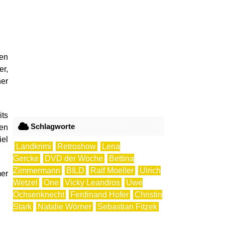
ten
er,
er
its
Schlagworte
den
iel
Landkrimi
Retroshow
Lena
Gercke
DVD der Woche
Bettina
Zimmermann
BILD
Ralf Moeller
Ulrich
er
Wetzel
One
Vicky Leandros
Uwe
Ochsenknecht
Ferdinand Hofer
Christin
Stark
Natalie Wörner
Sebastian Fitzek