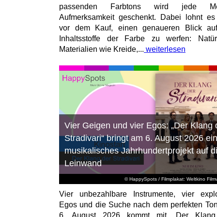
passenden Farbtons wird jede M
Aufmerksamkeit geschenkt. Dabei lohnt es
vor dem Kauf, einen genaueren Blick au
Inhaltsstoffe der Farbe zu werfen: Natür
Materialien wie Kreide,...
weiterlesen
Vier Geigen und vier Egos: „Der Klang 
Stradivari“ bringt am 6. August 2026 ei
musikalisches Jahrhundertprojekt auf d
Leinwand
© HappySpots / Filmplakat: Weltkino Filmv
Vier unbezahlbare Instrumente, vier expl
Egos und die Suche nach dem perfekten To
6. August 2026 kommt mit „Der Klang