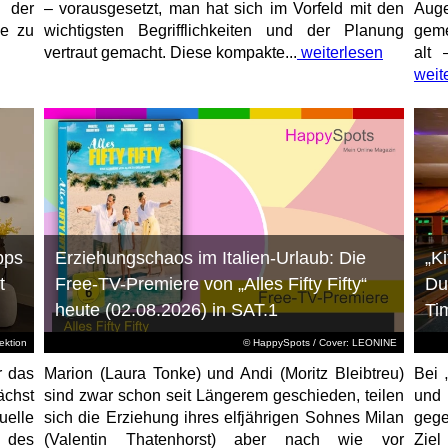
 der
– vorausgesetzt, man hat sich im Vorfeld mit den
Aug
ne zu
wichtigsten Begrifflichkeiten und der Planung
geme
vertraut gemacht. Diese kompakte...
weiterlesen
alt 
weit
pps
Erziehungschaos im Italien-Urlaub: Die
„K
t
Free-TV-Premiere von „Alles Fifty Fifty“
Du
heute (02.08.2026) in SAT.1
Ti
ktion
© HappySpots / Cover: LEONINE
r das
Marion (Laura Tonke) und Andi (Moritz Bleibtreu)
Bei 
chst
sind zwar schon seit Längerem geschieden, teilen
und
elle
sich die Erziehung ihres elfjährigen Sohnes Milan
gege
 des
(Valentin Thatenhorst) aber nach wie vor
Ziel