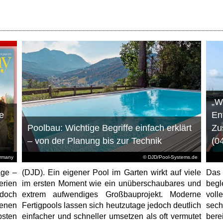
„W
e
En
Poolbau: Wichtige Begriffe einfach erklärt
Zu
– von der Planung bis zur Technik
(0
ermany
© DJD/Pool-Systems.de
age –
(DJD). Ein eigener Pool im Garten wirkt auf viele
Das
erien
im ersten Moment wie ein unüberschaubares und
begl
jedoch
extrem aufwendiges Großbauprojekt. Moderne
voll
enen
Fertigpools lassen sich heutzutage jedoch deutlich
sec
sten
einfacher und schneller umsetzen als oft vermutet
bere