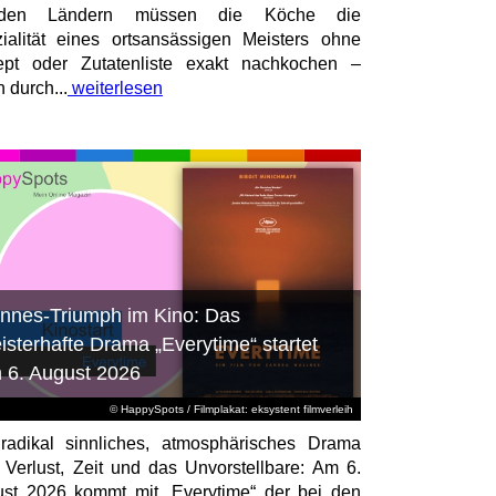
mden Ländern müssen die Köche die
ialität eines ortsansässigen Meisters ohne
pt oder Zutatenliste exakt nachkochen –
n durch...
weiterlesen
nnes-Triumph im Kino: Das
isterhafte Drama „Everytime“ startet
 6. August 2026
© HappySpots / Filmplakat: eksystent filmverleih
radikal sinnliches, atmosphärisches Drama
 Verlust, Zeit und das Unvorstellbare: Am 6.
st 2026 kommt mit „Everytime“ der bei den