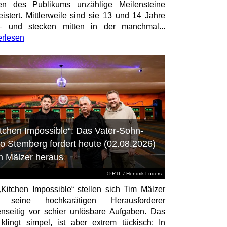
en des Publikums unzählige Meilensteine
istert. Mittlerweile sind sie 13 und 14 Jahre
– und stecken mitten in der manchmal...
erlesen
itchen Impossible“: Das Vater-Sohn-
o Stemberg fordert heute (02.08.2026)
m Mälzer heraus
©
RTL
/ Hendrik Lüders
„Kitchen Impossible“ stellen sich Tim Mälzer
 seine hochkarätigen Herausforderer
nseitig vor schier unlösbare Aufgaben. Das
 klingt simpel, ist aber extrem tückisch: In