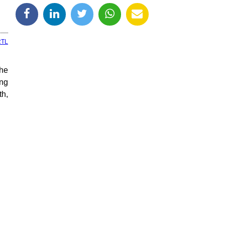
RTL
he
ng
th,