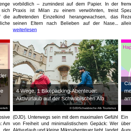
enge
vorbildlich – zumindest auf dem Papier. In der
fre
 sich
Praxis ist Milan zu einem verwöhnten, treist
Spez
f die
auftretenden Einzelkind herangewachsen, das
Reze
liche
seinen Eltern nach Belieben auf der Nase...
allei
weiterlesen
der
n
Ca
ie
4 Wege, 1 Bikepacking-Abenteuer:
me
Aktivurlaub auf der Schwäbischen Alb
am
erleih
© DJD/Schwäbische Alb Tourismus
osive
(DJD). Unterwegs sein mit dem maximalen Gefühl
Ein 
n: Am
von Freiheit und minimalistischem Gepäck: Wer
über
 der
Aktivurlaub und kleine Mikroabenteuer liebt, landet
Augu