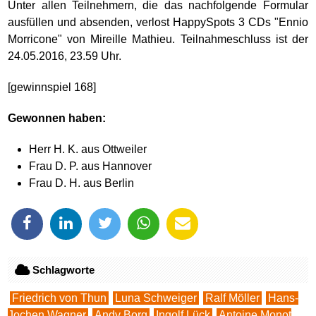
Unter allen Teilnehmern, die das nachfolgende Formular
ausfüllen und absenden, verlost HappySpots 3 CDs "Ennio
Morricone" von Mireille Mathieu. Teilnahmeschluss ist der
24.05.2016, 23.59 Uhr.
[gewinnspiel 168]
Gewonnen haben:
Herr H. K. aus Ottweiler
Frau D. P. aus Hannover
Frau D. H. aus Berlin
Schlagworte
Friedrich von Thun
Luna Schweiger
Ralf Möller
Hans-
Jochen Wagner
Andy Borg
Ingolf Lück
Antoine Monot