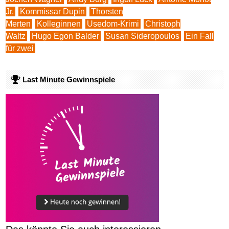
Jr.
Kommissar Dupin
Thorsten
Merten
Kolleginnen
Usedom-Krimi
Christoph
Waltz
Hugo Egon Balder
Susan Sideropoulos
Ein Fall
für zwei
Last Minute Gewinnspiele