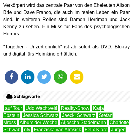
Verkörpert wird das zentrale Paar von den Eheleuten Alison
Brie und Dave Franco, die auch im realen Leben ein Paar
sind. In weiteren Rollen sind Damon Herriman und Jack
Kenny zu sehen. Ein Muss für Fans des psychologischen
Horrors.
"Together - Unzertrennlich" ist ab sofort als DVD, Blu-ray
und digital fürs Heimkino erhältlich.
Schlagworte
auf Tour
Udo Wachtveitl
Reality-Show
Katja
Ebstein
Jessica Schwarz
Jaecki Schwarz
Stefan
Mross
Album der Woche
Aljoscha Stadelmann
Charlotte
Schwab
ntv
Franziska van Almsick
Felix Klare
Jürgen