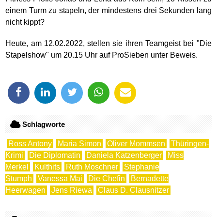
einem Turm zu stapeln, der mindestens drei Sekunden lang
nicht kippt?
Heute, am 12.02.2022, stellen sie ihren Teamgeist bei "Die
Stapelshow" um 20.15 Uhr auf ProSieben unter Beweis.
Schlagworte
Ross Antony
Maria Simon
Oliver Mommsen
Thüringen-
Krimi
Die Diplomatin
Daniela Katzenberger
Miss
Merkel
Kulthits
Ruth Moschner
Stephanie
Stumph
Vanessa Mai
Die Chefin
Bernadette
Heerwagen
Jens Riewa
Claus D. Clausnitzer