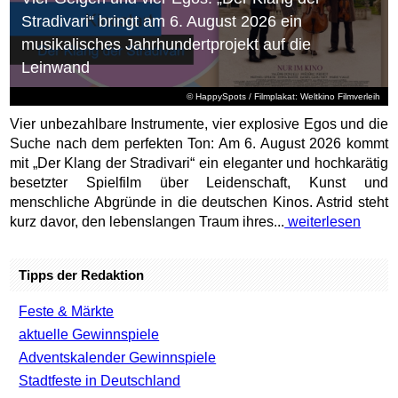
Stradivari“ bringt am 6. August 2026 ein
musikalisches Jahrhundertprojekt auf die
Leinwand
© HappySpots / Filmplakat: Weltkino Filmverleih
Vier unbezahlbare Instrumente, vier explosive Egos und die
Suche nach dem perfekten Ton: Am 6. August 2026 kommt
mit „Der Klang der Stradivari“ ein eleganter und hochkarätig
besetzter Spielfilm über Leidenschaft, Kunst und
menschliche Abgründe in die deutschen Kinos. Astrid steht
kurz davor, den lebenslangen Traum ihres...
weiterlesen
Tipps der Redaktion
Feste & Märkte
aktuelle Gewinnspiele
Adventskalender Gewinnspiele
Stadtfeste in Deutschland