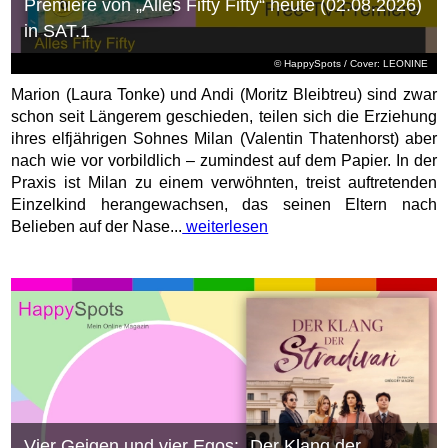
Premiere von „Alles Fifty Fifty“ heute (02.08.2026)
in SAT.1
© HappySpots / Cover: LEONINE
Marion (Laura Tonke) und Andi (Moritz Bleibtreu) sind zwar
schon seit Längerem geschieden, teilen sich die Erziehung
ihres elfjährigen Sohnes Milan (Valentin Thatenhorst) aber
nach wie vor vorbildlich – zumindest auf dem Papier. In der
Praxis ist Milan zu einem verwöhnten, treist auftretenden
Einzelkind herangewachsen, das seinen Eltern nach
Belieben auf der Nase...
weiterlesen
Vier Geigen und vier Egos: „Der Klang der