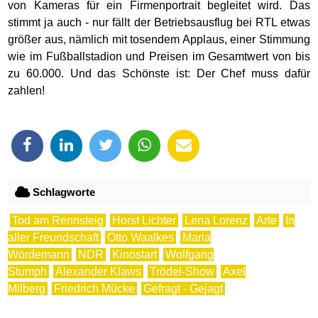
von Kameras für ein Firmenportrait begleitet wird. Das
stimmt ja auch - nur fällt der Betriebsausflug bei RTL etwas
größer aus, nämlich mit tosendem Applaus, einer Stimmung
wie im Fußballstadion und Preisen im Gesamtwert von bis
zu 60.000. Und das Schönste ist: Der Chef muss dafür
zahlen!
Schlagworte
Tod am Rennsteig
Horst Lichter
Lena Lorenz
Arte
In
aller Freundschaft
Otto Waalkes
Maria
Wördemann
NDR
Kinostart
Wolfgang
Stumph
Alexander Klaws
Trödel-Show
Axel
Milberg
Friedrich Mücke
Gefragt - Gejagt