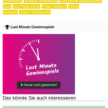
Rosenberg
Roland Jankowsky
Das große Deutschland-
Quiz
Ina Paule Klink
Peter Sodann
Oliver
Geissen
Justin Timberlake
Last Minute Gewinnspiele
Das könnte Sie auch interessieren