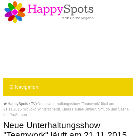
☰
Navigation
HappySpots
TV
Neue Unterhaltungsshow "Teamwork" läuft am
21.11.2015 mit Joko Winterscheidt, Klaas Heufer-Umlauf, Smudo und Sasha
bei ProSieben
Neue Unterhaltungsshow
"Teamwork" läuft am 21.11.2015