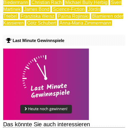
Biedermann
Christian Rach
Michael Bully Herbig
Sven
Martinek
James Bond
Science-Fiction
Jördis
Triebel
Franziska Weisz
Palina Rojinski
Blamieren oder
Kassieren
Götz Schubert
Anna-Maria Zimmermann
Last Minute Gewinnspiele
Das könnte Sie auch interessieren