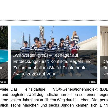
„Wir werden groß! – Teenager auf
Entdeckungskurs“: Konflikte, Regeln und
Da
rt
Zusammenhalt im Staffel-Finale heute
fü
(04.08.2026) auf VOX
Kr
ems.de
©
RTL
viele
Das einzigartige VOX-Generationenprojekt
(DJD
s und
begleitet zwölf Jugendliche nun schon seit einem
eig
erne
vollen Jahrzehnt auf ihrem Weg durchs Leben. Die
per
tlich
sechs Mädchen und sechs Jungen kennen sich
Ein