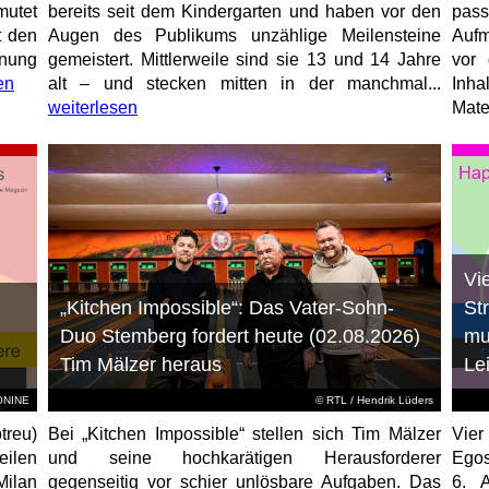
mutet
bereits seit dem Kindergarten und haben vor den
pas
t den
Augen des Publikums unzählige Meilensteine
Aufm
anung
gemeistert. Mittlerweile sind sie 13 und 14 Jahre
vor 
en
alt – und stecken mitten in der manchmal...
Inha
weiterlesen
Mater
Vi
„Kitchen Impossible“: Das Vater-Sohn-
St
Duo Stemberg fordert heute (02.08.2026)
mu
Tim Mälzer heraus
Le
EONINE
©
RTL
/ Hendrik Lüders
treu)
Bei „Kitchen Impossible“ stellen sich Tim Mälzer
Vier
eilen
und seine hochkarätigen Herausforderer
Egos
Milan
gegenseitig vor schier unlösbare Aufgaben. Das
6. 