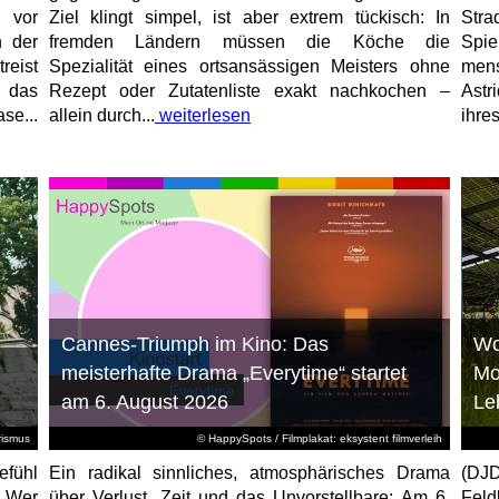
 vor
Ziel klingt simpel, ist aber extrem tückisch: In
Stra
n der
fremden Ländern müssen die Köche die
Spi
reist
Spezialität eines ortsansässigen Meisters ohne
mens
, das
Rezept oder Zutatenliste exakt nachkochen –
Astr
se...
allein durch...
weiterlesen
ihres
Cannes-Triumph im Kino: Das
Wo
meisterhafte Drama „Everytime“ startet
Mo
am 6. August 2026
Le
rismus
© HappySpots / Filmplakat: eksystent filmverleih
efühl
Ein radikal sinnliches, atmosphärisches Drama
(DJD
: Wer
über Verlust, Zeit und das Unvorstellbare: Am 6.
Feld