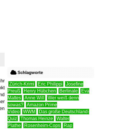
Schlagworte
ihr
Zürich-Krimi
Eric Philippi
Josefine
nkt
Preuß
Henry Hübchen
Berlinale
Eva
und
Mattes
Anne Will
Wer weiß denn
ner
sowas?
Amazon Prime
hen
Video
WWM
Das große Deutschland-
Quiz
Thomas Heinze
Walter
Plathe
Rosenheim-Cops
Rap