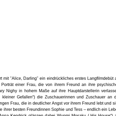
t mit "Alice, Darling" ein eindrückliches erstes Langfilmdebüt 
Porträt einer Frau, die von ihrem Freund an ihre psychisc
ry Nighy in hohem Maße auf ihre Hauptdarstellerin verlass
n kleiner Gefallen“) die Zuschauerinnen und Zuschauer an 
ungen Frau, die in deutlicher Angst vor ihrem Freund lebt und s
fe ihrer besten Freundinnen Sophie und Tess – endlich ein Le
n Anna Kendrick glänzen dabei Wunmi Mosaku („His House“) 