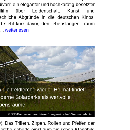
divari“ ein eleganter und hochkarätig besetzter
elfilm über Leidenschaft, Kunst und
chliche Abgründe in die deutschen Kinos.
id steht kurz davor, den lebenslangen Traum
...
weiterlesen
 die Feldlerche wieder Heimat findet:
derne Solarparks als wertvolle
bensräume
© DJD/Bundesverband Neue Energiewirtschaft/Wattmanufactur
). Das Trillern, Zirpen, Rollen und Pfeifen der
lerche gehörte einst zum typischen Klangbild