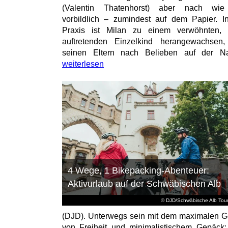
(Valentin Thatenhorst) aber nach wie
vorbildlich – zumindest auf dem Papier. I
Praxis ist Milan zu einem verwöhnten, t
auftretenden Einzelkind herangewachsen
seinen Eltern nach Belieben auf der Na
weiterlesen
4 Wege, 1 Bikepacking-Abenteuer:
Aktivurlaub auf der Schwäbischen Alb
© DJD/Schwäbische Alb Tou
(DJD). Unterwegs sein mit dem maximalen G
von Freiheit und minimalistischem Gepäck