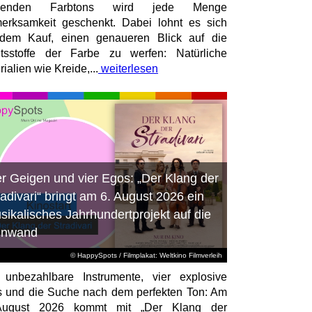
senden Farbtons wird jede Menge
erksamkeit geschenkt. Dabei lohnt es sich
dem Kauf, einen genaueren Blick auf die
ltsstoffe der Farbe zu werfen: Natürliche
ialien wie Kreide,...
weiterlesen
er Geigen und vier Egos: „Der Klang der
radivari“ bringt am 6. August 2026 ein
sikalisches Jahrhundertprojekt auf die
inwand
© HappySpots / Filmplakat: Weltkino Filmverleih
 unbezahlbare Instrumente, vier explosive
 und die Suche nach dem perfekten Ton: Am
August 2026 kommt mit „Der Klang der