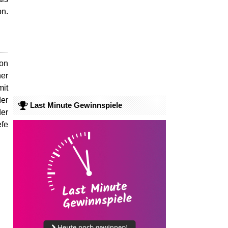
on.
mon
ner
mit
der
Last Minute Gewinnspiele
der
efe