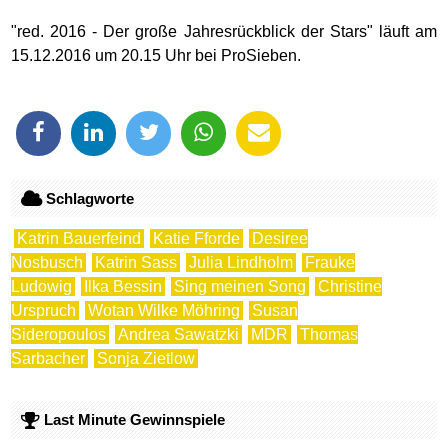
"red. 2016 - Der große Jahresrückblick der Stars" läuft am
15.12.2016 um 20.15 Uhr bei ProSieben.
Schlagworte
Katrin Bauerfeind
Katie Fforde
Desiree
Nosbusch
Katrin Sass
Julia Lindholm
Frauke
Ludowig
Ilka Bessin
Sing meinen Song
Christine
Urspruch
Wotan Wilke Möhring
Susan
Sideropoulos
Andrea Sawatzki
MDR
Thomas
Sarbacher
Sonja Zietlow
Last Minute Gewinnspiele