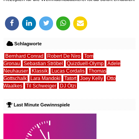
Schlagworte
Bernhard Conrad
Robert De Niro
Tom
Gronau
Sebastian Ströbel
Quizduell-Olymp
Adele
Neuhauser
Klassik
Lucas Cordalis
Thomas
Gottschalk
Lara Mandoki
Tatort
Joey Kelly
Otto
Waalkes
Til Schweiger
DJ Ötzi
Last Minute Gewinnspiele