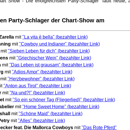
rt Show - Die erfolgreichsten Party-Schlager" läuft heute,
sten Party-Schlager der Chart-Show am
Zarella
mit
"La vita è bella"
nning
mit
"Cowboy und Indianer"
mit
"Sieben Leben für dich"
gens
mit
"Griechischer Wein"
n
mit
"Das Leben ist grausam"
rg
mit
"Adios Amor"
mit
"Herzbewohner"
it
"Anton aus Tirol"
r
mit
"Na und?!"
et
mit
"So ein schöner Tag (Fliegerlied)"
belier
mit
"Home Sweet Home"
shall
mit
"Schöne Maid"
etry
mit
"Alles"
ecker feat. Die Mallorca Cowboys
mit
"Das Rote Pferd"