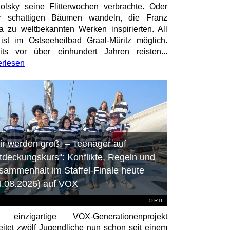
olsky seine Flitterwochen verbrachte. Oder
er schattigen Bäumen wandeln, die Franz
a zu weltbekannten Werken inspirierten. All
ist im Ostseeheilbad Graal-Müritz möglich.
its vor über einhundert Jahren reisten...
erlesen
ir werden groß! – Teenager auf
tdeckungskurs“: Konflikte, Regeln und
sammenhalt im Staffel-Finale heute
4.08.2026) auf VOX
©
RTL
 einzigartige VOX-Generationenprojekt
eitet zwölf Jugendliche nun schon seit einem