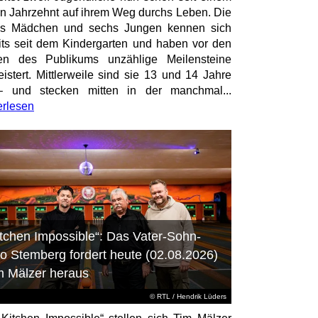
en Jahrzehnt auf ihrem Weg durchs Leben. Die
hs Mädchen und sechs Jungen kennen sich
its seit dem Kindergarten und haben vor den
en des Publikums unzählige Meilensteine
istert. Mittlerweile sind sie 13 und 14 Jahre
– und stecken mitten in der manchmal...
erlesen
itchen Impossible“: Das Vater-Sohn-
o Stemberg fordert heute (02.08.2026)
m Mälzer heraus
©
RTL
/ Hendrik Lüders