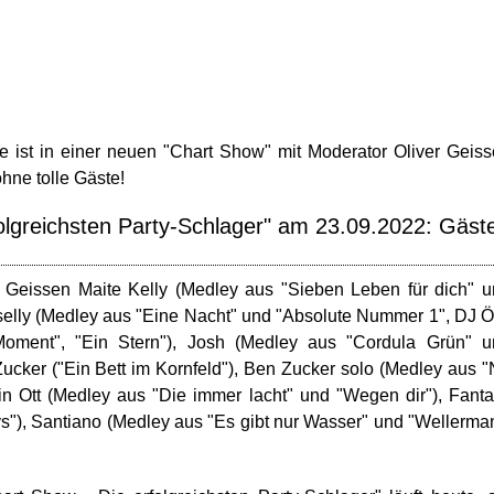
e ist in einer neuen "Chart Show" mit Moderator Oliver Geis
hne tolle Gäste!
folgreichsten Party-Schlager" am 23.09.2022: Gäst
 Geissen Maite Kelly (Medley aus "Sieben Leben für dich" 
selly (Medley aus "Eine Nacht" und "Absolute Nummer 1", DJ Ö
oment", "Ein Stern"), Josh (Medley aus "Cordula Grün" u
Zucker ("Ein Bett im Kornfeld"), Ben Zucker solo (Medley aus 
tin Ott (Medley aus "Die immer lacht" und "Wegen dir"), Fant
s"), Santiano (Medley aus "Es gibt nur Wasser" und "Wellerma