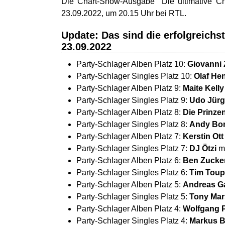
Die Chart-Show-Ausgabe "Die ultimative Cha
23.09.2022, um 20.15 Uhr bei RTL.
Update: Das sind die erfolgreich
23.09.2022
Party-Schlager Alben Platz 10:
Giovanni 
Party-Schlager Singles Platz 10:
Olaf He
Party-Schlager Alben Platz 9:
Maite Kelly
Party-Schlager Singles Platz 9:
Udo Jür
Party-Schlager Alben Platz 8:
Die Prinze
Party-Schlager Singles Platz 8:
Andy Bo
Party-Schlager Alben Platz 7:
Kerstin Ott
Party-Schlager Singles Platz 7:
DJ Ötzi
m
Party-Schlager Alben Platz 6:
Ben Zucke
Party-Schlager Singles Platz 6:
Tim Toup
Party-Schlager Alben Platz 5:
Andreas Ga
Party-Schlager Singles Platz 5:
Tony Mar
Party-Schlager Alben Platz 4:
Wolfgang P
Party-Schlager Singles Platz 4:
Markus B