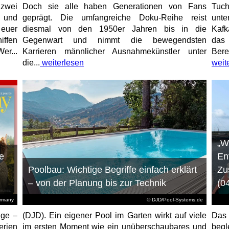
 zwei
Doch sie alle haben Generationen von Fans
Tuch
e und
geprägt. Die umfangreiche Doku-Reihe reist
unt
 euer
diesmal von den 1950er Jahren bis in die
Kafk
iffen
Gegenwart und nimmt die bewegendsten
das 
er...
Karrieren männlicher Ausnahmekünstler unter
Bere
die...
weiterlesen
weit
„W
e
En
Poolbau: Wichtige Begriffe einfach erklärt
Zu
– von der Planung bis zur Technik
(0
ermany
© DJD/Pool-Systems.de
age –
(DJD). Ein eigener Pool im Garten wirkt auf viele
Das
erien
im ersten Moment wie ein unüberschaubares und
begl