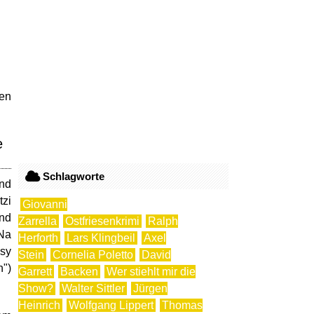
sen
e
Schlagworte
und
tzi
Giovanni
nd
Zarrella
Ostfriesenkrimi
Ralph
"Na
Herforth
Lars Klingbeil
Axel
asy
Stein
Cornelia Poletto
David
n")
Garrett
Backen
Wer stiehlt mir die
Show?
Walter Sittler
Jürgen
Heinrich
Wolfgang Lippert
Thomas