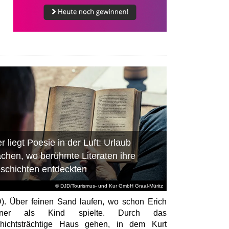
r liegt Poesie in der Luft: Urlaub
chen, wo berühmte Literaten ihre
schichten entdeckten
© DJD/Tourismus- und Kur GmbH Graal-Müritz
). Über feinen Sand laufen, wo schon Erich
tner als Kind spielte. Durch das
hichtsträchtige Haus gehen, in dem Kurt