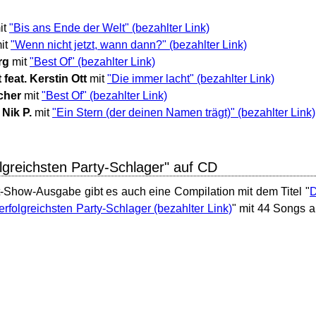
it
"Bis ans Ende der Welt"
it
"Wenn nicht jetzt, wann dann?"
rg
mit
"Best Of"
 feat. Kerstin Ott
mit
"Die immer lacht"
cher
mit
"Best Of"
 Nik P.
mit
"Ein Stern (der deinen Namen trägt)"
olgreichsten Party-Schlager" auf CD
-Show-Ausgabe gibt es auch eine Compilation mit dem Titel "
D
erfolgreichsten Party-Schlager
" mit 44 Songs 