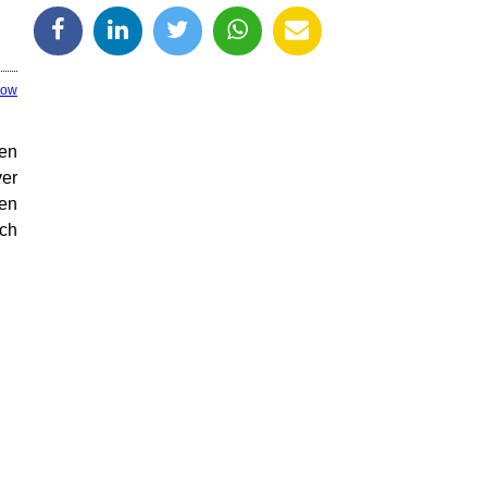
how
den
ver
hen
ich