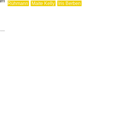
 am
Rühmann
Maite Kelly
Iris Berben