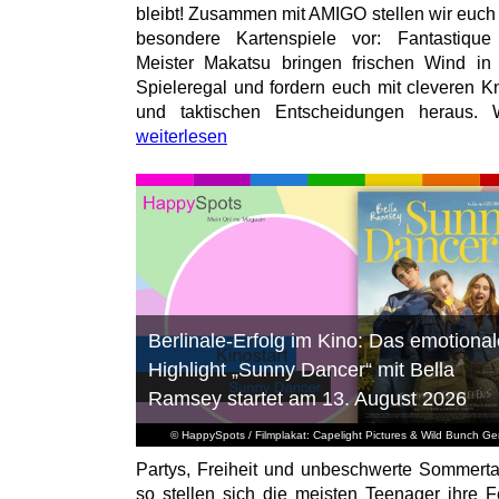
bleibt! Zusammen mit AMIGO stellen wir euch
besondere Kartenspiele vor: Fantastiqu
Meister Makatsu bringen frischen Wind in
Spieleregal und fordern euch mit cleveren Kn
und taktischen Entscheidungen heraus. W
weiterlesen
Berlinale-Erfolg im Kino: Das emotional
Highlight „Sunny Dancer“ mit Bella
Ramsey startet am 13. August 2026
© HappySpots / Filmplakat: Capelight Pictures & Wild Bunch G
Partys, Freiheit und unbeschwerte Sommert
so stellen sich die meisten Teenager ihre F