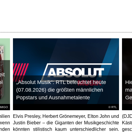
it
el
„Absolut Musik“: RTL beleuchtet heute
Hie
(07.08.2026) die größten männlichen
ma
Popstars und Ausnahmetalente
Ge
AMIGO
©
RTL
ilien
Elvis Presley, Herbert Grönemeyer, Elton John und
(DJD
 wenn
Justin Bieber – die Giganten der Musikgeschichte
Käs
unden
könnten stilistisch kaum unterschiedlicher sein.
gesc