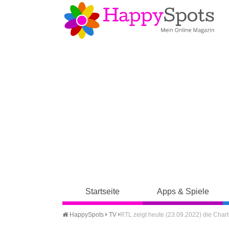
Startseite
Apps & Spiele
HappySpots
TV
RTL zeigt heute (23.09.2022) die Chart