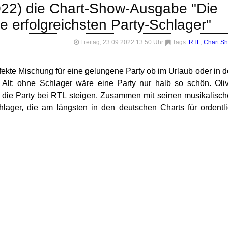
022) die Chart-Show-Ausgabe "Die
ie erfolgreichsten Party-Schlager"
Freitag, 23.09.2022 13:50 Uhr
|
Tags:
RTL
,
Chart S
ekte Mischung für eine gelungene Party ob im Urlaub oder in 
Alt: ohne Schlager wäre eine Party nur halb so schön. Oli
 die Party bei RTL steigen. Zusammen mit seinen musikalisc
chlager, die am längsten in den deutschen Charts für ordentl