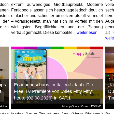
jedoch
extrem aufwendiges Großbauprojekt. Moderne
voll
enen
Fertigpools lassen sich heutzutage jedoch deutlich
sec
sten
einfacher und schneller umsetzen als oft vermutet
bere
 der
– vorausgesetzt, man hat sich im Vorfeld mit den
Aug
ne zu
wichtigsten Begrifflichkeiten und der Planung
geme
vertraut gemacht. Diese kompakte...
weiterlesen
alt 
weit
pps
Erziehungschaos im Italien-Urlaub: Die
„K
t
Free-TV-Premiere von „Alles Fifty Fifty“
Du
heute (02.08.2026) in SAT.1
Ti
ktion
© HappySpots / Cover: LEONINE