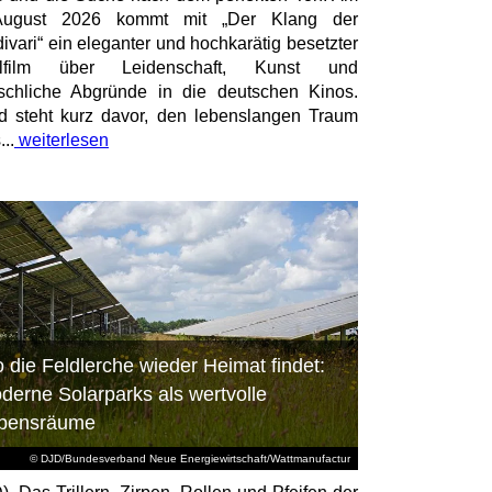
August 2026 kommt mit „Der Klang der
divari“ ein eleganter und hochkarätig besetzter
elfilm über Leidenschaft, Kunst und
chliche Abgründe in die deutschen Kinos.
id steht kurz davor, den lebenslangen Traum
...
weiterlesen
 die Feldlerche wieder Heimat findet:
derne Solarparks als wertvolle
bensräume
© DJD/Bundesverband Neue Energiewirtschaft/Wattmanufactur