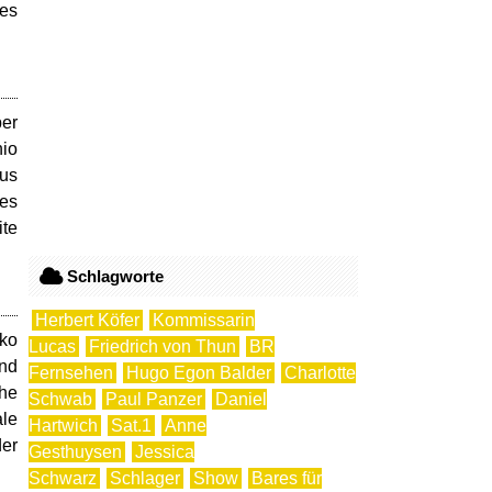
des
per
nio
aus
des
ite
Schlagworte
Herbert Köfer
Kommissarin
nko
Lucas
Friedrich von Thun
BR
und
Fernsehen
Hugo Egon Balder
Charlotte
che
Schwab
Paul Panzer
Daniel
ale
Hartwich
Sat.1
Anne
der
Gesthuysen
Jessica
Schwarz
Schlager
Show
Bares für