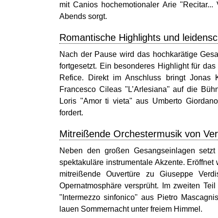
mit Canios hochemotionaler Arie "Recitar..
Abends sorgt.
Romantische Highlights und leidensc
Nach der Pause wird das hochkarätige Gesan
fortgesetzt. Ein besonderes Highlight für da
Refice. Direkt im Anschluss bringt Jonas 
Francesco Cileas "L’Arlesiana" auf die Bühn
Loris "Amor ti vieta" aus Umberto Giordan
fordert.
Mitreißende Orchestermusik von Ve
Neben den großen Gesangseinlagen setzt d
spektakuläre instrumentale Akzente. Eröffnet
mitreißende Ouvertüre zu Giuseppe Verdis 
Opernatmosphäre versprüht. Im zweiten Teil
"Intermezzo sinfonico" aus Pietro Mascagnis
lauen Sommernacht unter freiem Himmel.