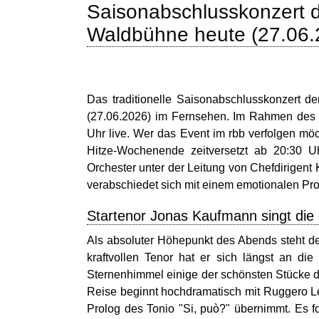
Saisonabschlusskonzert de
Waldbühne heute (27.06.2
Das traditionelle Saisonabschlusskonzert de
(27.06.2026) im Fernsehen. Im Rahmen des F
Uhr live. Wer das Event im rbb verfolgen mö
Hitze-Wochenende zeitversetzt ab 20:30 Uh
Orchester unter der Leitung von Chefdirigent K
verabschiedet sich mit einem emotionalen P
Startenor Jonas Kaufmann singt di
Als absoluter Höhepunkt des Abends steht d
kraftvollen Tenor hat er sich längst an di
Sternenhimmel einige der schönsten Stücke de
Reise beginnt hochdramatisch mit Ruggero L
Prolog des Tonio "Si, può?" übernimmt. Es f