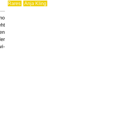
Rares
Anja Kling
ino
eht
gen
der
vi-