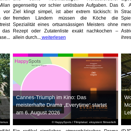
Milan
gegenseitig vor schier unlösbare Aufgaben. Das
6. 
 vor
Ziel klingt simpel, ist aber extrem tückisch: In
Stra
n der
fremden Ländern müssen die Köche die
Spi
reist
Spezialität eines ortsansässigen Meisters ohne
mens
, das
Rezept oder Zutatenliste exakt nachkochen –
Astr
se...
allein durch...
weiterlesen
ihres
Cannes-Triumph im Kino: Das
Wo
meisterhafte Drama „Everytime“ startet
Mo
am 6. August 2026
Le
rismus
© HappySpots / Filmplakat: eksystent filmverleih