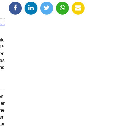
ert
ute
:15
len
das
und
en,
ner
che
den
tar