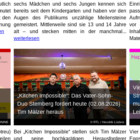
tlich
sechs Mädchen und sechs Jungen kennen sich
Ein
mutet
bereits seit dem Kindergarten und haben vor den
pas
t den
Augen des Publikums unzählige Meilensteine
Aufm
anung
gemeistert. Mittlerweile sind sie 13 und 14 Jahre
vor 
en
alt – und stecken mitten in der manchmal...
Inha
weiterlesen
Mater
Vi
„Kitchen Impossible“: Das Vater-Sohn-
St
Duo Stemberg fordert heute (02.08.2026)
mu
Tim Mälzer heraus
Le
EONINE
©
RTL
/ Hendrik Lüders
treu)
Bei „Kitchen Impossible“ stellen sich Tim Mälzer
Vier
eilen
und seine hochkarätigen Herausforderer
Egos