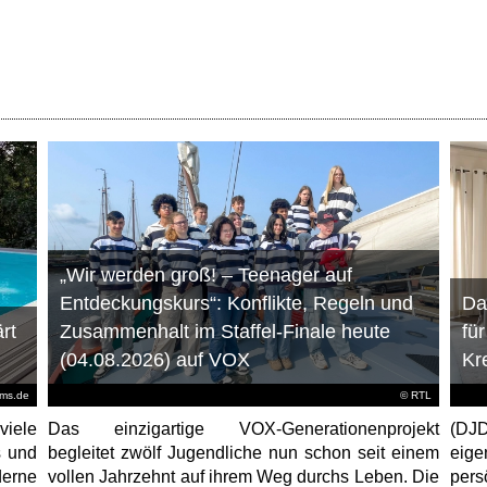
„Wir werden groß! – Teenager auf
Entdeckungskurs“: Konflikte, Regeln und
Da
rt
Zusammenhalt im Staffel-Finale heute
fü
(04.08.2026) auf VOX
Kr
ems.de
©
RTL
viele
Das einzigartige VOX-Generationenprojekt
(DJD
s und
begleitet zwölf Jugendliche nun schon seit einem
eig
erne
vollen Jahrzehnt auf ihrem Weg durchs Leben. Die
per