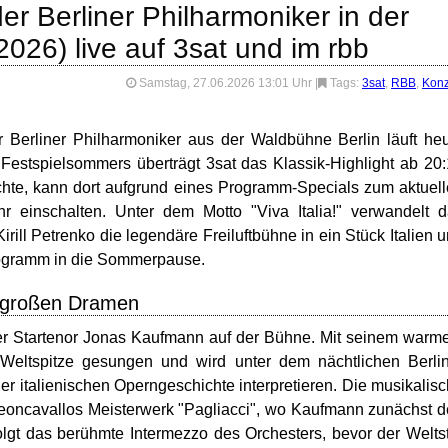
r Berliner Philharmoniker in der
026) live auf 3sat und im rbb
Samstag, 27.06.2026 13:01 Uhr
|
Tags:
3sat
,
RBB
,
Konz
r Berliner Philharmoniker aus der Waldbühne Berlin läuft he
estspielsommers überträgt 3sat das Klassik-Highlight ab 20
chte, kann dort aufgrund eines Programm-Specials zum aktuel
r einschalten. Unter dem Motto "Viva Italia!" verwandelt 
irill Petrenko die legendäre Freiluftbühne in ein Stück Italien 
rogramm in die Sommerpause.
e großen Dramen
er Startenor Jonas Kaufmann auf der Bühne. Mit seinem warm
e Weltspitze gesungen und wird unter dem nächtlichen Berli
r italienischen Operngeschichte interpretieren. Die musikalis
eoncavallos Meisterwerk "Pagliacci", wo Kaufmann zunächst 
olgt das berühmte Intermezzo des Orchesters, bevor der Welts