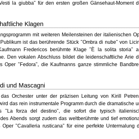
. Vesti la giubba" für den ersten großen Gänsehaut-Moment 
haftliche Klagen
gsprogramm mit weiteren Meilensteinen der italienischen O
s Publikum ist das berührende Stück "Ombra di nube" von Lici
Kaufmann Fredericos berühmte Klage "È la solita storia" 
e. Den vokalen Abschluss bildet die leidenschaftliche Arie 
os Oper "Fedora", die Kaufmanns ganze stimmliche Bandbre
rdi und Mascagni
as Orchester unter der präzisen Leitung von Kirill Petre
 wird das rein instrumentale Programm durch die dramatische 
"La forza del destino", die sofort die typisch italienis
 des Abends sorgt zudem das weltberühmte und tief emotion
 Oper "Cavalleria rusticana" für eine perfekte Untermalung 