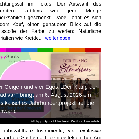
richtungsstil im Fokus. Der Auswahl des
senden Farbtons wird jede Menge
erksamkeit geschenkt. Dabei lohnt es sich
dem Kauf, einen genaueren Blick auf die
ltsstoffe der Farbe zu werfen: Natürliche
ialien wie Kreide,...
weiterlesen
er Geigen und vier Egos: „Der Klang der
radivari“ bringt am 6. August 2026 ein
sikalisches Jahrhundertprojekt auf die
inwand
© HappySpots / Filmplakat: Weltkino Filmverleih
 unbezahlbare Instrumente, vier explosive
 und die Suche nach dem perfekten Ton: Am