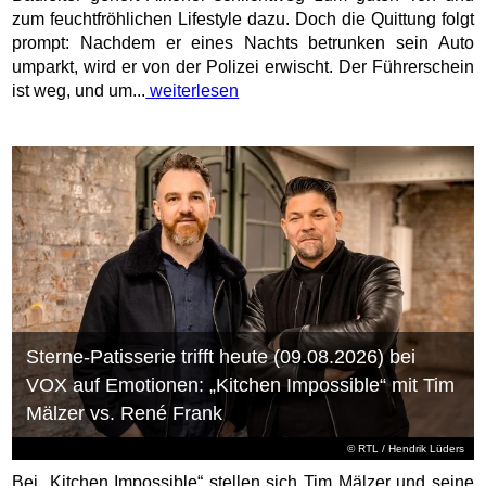
zum feuchtfröhlichen Lifestyle dazu. Doch die Quittung folgt
prompt: Nachdem er eines Nachts betrunken sein Auto
umparkt, wird er von der Polizei erwischt. Der Führerschein
ist weg, und um...
weiterlesen
Sterne-Patisserie trifft heute (09.08.2026) bei
VOX auf Emotionen: „Kitchen Impossible“ mit Tim
Mälzer vs. René Frank
©
RTL
/ Hendrik Lüders
Bei „Kitchen Impossible“ stellen sich Tim Mälzer und seine