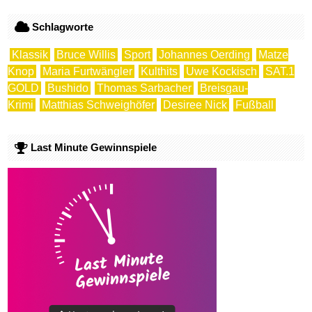
Schlagworte
Klassik
Bruce Willis
Sport
Johannes Oerding
Matze
Knop
Maria Furtwängler
Kulthits
Uwe Kockisch
SAT.1
GOLD
Bushido
Thomas Sarbacher
Breisgau-
Krimi
Matthias Schweighöfer
Desiree Nick
Fußball
Last Minute Gewinnspiele