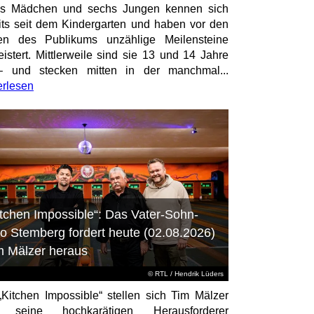
hs Mädchen und sechs Jungen kennen sich
its seit dem Kindergarten und haben vor den
en des Publikums unzählige Meilensteine
istert. Mittlerweile sind sie 13 und 14 Jahre
– und stecken mitten in der manchmal...
erlesen
itchen Impossible“: Das Vater-Sohn-
o Stemberg fordert heute (02.08.2026)
m Mälzer heraus
©
RTL
/ Hendrik Lüders
„Kitchen Impossible“ stellen sich Tim Mälzer
 seine hochkarätigen Herausforderer