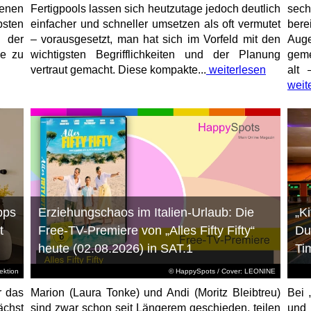
enen
Fertigpools lassen sich heutzutage jedoch deutlich
sec
sten
einfacher und schneller umsetzen als oft vermutet
bere
 der
– vorausgesetzt, man hat sich im Vorfeld mit den
Aug
ne zu
wichtigsten Begrifflichkeiten und der Planung
geme
vertraut gemacht. Diese kompakte...
weiterlesen
alt 
weit
pps
Erziehungschaos im Italien-Urlaub: Die
„K
t
Free-TV-Premiere von „Alles Fifty Fifty“
Du
heute (02.08.2026) in SAT.1
Ti
ktion
© HappySpots / Cover: LEONINE
r das
Marion (Laura Tonke) und Andi (Moritz Bleibtreu)
Bei 
chst
sind zwar schon seit Längerem geschieden, teilen
und