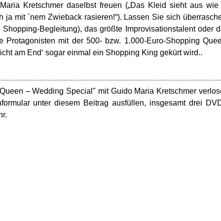
 Maria Kretschmer daselbst freuen („Das Kleid sieht aus wie
ch ja mit `nem Zwieback rasieren!“). Lassen Sie sich überrasch
 Shopping-Begleitung), das größte Improvisationstalent oder 
e Protagonisten mit der 500- bzw. 1.000-Euro-Shopping Que
nicht am End‘ sogar einmal ein Shopping King gekürt wird..
g Queen – Wedding Special" mit Guido Maria Kretschmer verlo
nformular unter diesem Beitrag ausfüllen, insgesamt drei DV
r.