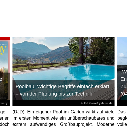
„W
e
En
Poolbau: Wichtige Begriffe einfach erklärt
Zu
– von der Planung bis zur Technik
(0
ermany
© DJD/Pool-Systems.de
age –
(DJD). Ein eigener Pool im Garten wirkt auf viele
Das
erien
im ersten Moment wie ein unüberschaubares und
begl
jedoch
extrem aufwendiges Großbauprojekt. Moderne
voll