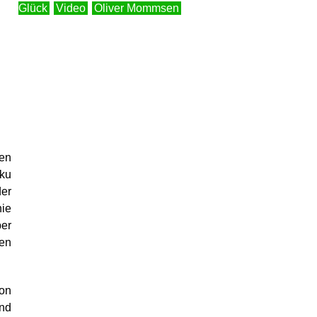
Glück
Video
Oliver Mommsen
ten
oku
der
nie
ber
sen
on
und