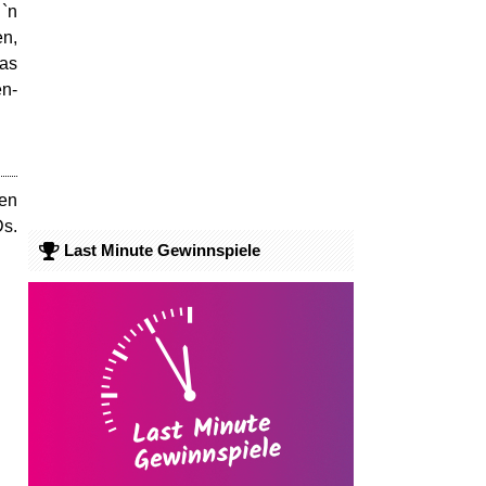
 `n
en,
das
en-
sen
Ds.
Last Minute Gewinnspiele