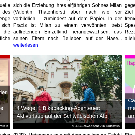
elle
sich die Erziehung ihres elfjährigen Sohnes Milan
gege
 des
(Valentin Thatenhorst) aber nach wie vor
Ziel
enge
vorbildlich – zumindest auf dem Papier. In der
fre
 sich
Praxis ist Milan zu einem verwöhnten, treist
Spez
f die
auftretenden Einzelkind herangewachsen, das
Reze
liche
seinen Eltern nach Belieben auf der Nase...
allei
weiterlesen
der
n
Ca
ie
4 Wege, 1 Bikepacking-Abenteuer:
me
Aktivurlaub auf der Schwäbischen Alb
am
erleih
© DJD/Schwäbische Alb Tourismus