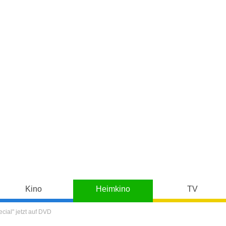
Kino
Heimkino
TV
ial" jetzt auf DVD