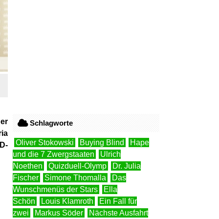
er
Schlagworte
ia
Oliver Stokowski
Buying Blind
Hape
VD-
und die 7 Zwergstaaten
Ulrich
Noethen
Quizduell-Olymp
Dr. Julia
Fischer
Simone Thomalla
Das
Wunschmenüs der Stars
Ella
Schön
Louis Klamroth
Ein Fall für
zwei
Markus Söder
Nächste Ausfahrt