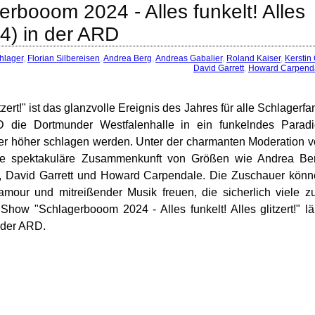
rbooom 2024 - Alles funkelt! Alles
24) in der ARD
hlager
,
Florian Silbereisen
,
Andrea Berg
,
Andreas Gabalier
,
Roland Kaiser
,
Kerstin 
David Garrett
,
Howard Carpend
zert!" ist das glanzvolle Ereignis des Jahres für alle Schlagerfa
die Dortmunder Westfalenhalle in ein funkelndes Paradi
er höher schlagen werden. Unter der charmanten Moderation 
eine spektakuläre Zusammenkunft von Größen wie Andrea Be
tt, David Garrett und Howard Carpendale. Die Zuschauer kön
mour und mitreißender Musik freuen, die sicherlich viele 
Show "Schlagerbooom 2024 - Alles funkelt! Alles glitzert!" lä
 der ARD.