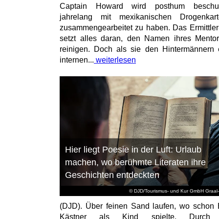
Captain Howard wird posthum beschuld
jahrelang mit mexikanischen Drogenkart
zusammengearbeitet zu haben. Das Ermittle
setzt alles daran, den Namen ihres Mento
reinigen. Doch als sie den Hintermännern 
internen...
weiterlesen
Hier liegt Poesie in der Luft: Urlaub
machen, wo berühmte Literaten ihre
Geschichten entdeckten
© DJD/Tourismus- und Kur GmbH Graal-
(DJD). Über feinen Sand laufen, wo schon 
Kästner als Kind spielte. Durch