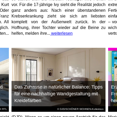
 Kurt
vor. Für die 17-jährige Ivy sieht die Realität jedoch
ext
 Oder
ganz anders aus: Nach einer überstandenen
Fert
ranz
Krebserkrankung zieht sie sich am liebsten
einf
. All
komplett von der Außenwelt zurück. In der
– vo
lich.
Hoffnung, ihrer Tochter wieder auf die Beine zu
wich
en...
helfen, melden ihre...
weiterlesen
vert
nd
Das Zuhause in natürlicher Balance: Tipps
Er
für eine nachhaltige Wandgestaltung mit
Fr
Kreidefarben
he
©
RTL
© DJD/SCHÖNER WOHNEN-Kollektion