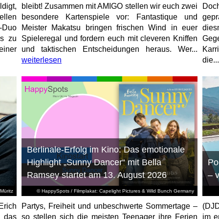
igt,
bleibt! Zusammen mit AMIGO stellen wir euch zwei
Doc
ellen
besondere Kartenspiele vor: Fantastique und
gep
r-Duo
Meister Makatsu bringen frischen Wind in euer
die
rs zu
Spieleregal und fordern euch mit cleveren Kniffen
Geg
einer
und taktischen Entscheidungen heraus. Wer...
Karr
weiterlesen
die...
Berlinale-Erfolg im Kino: Das emotionale
Highlight „Sunny Dancer“ mit Bella
Po
Ramsey startet am 13. August 2026
– 
Müritz
© HappySpots / Filmplakat: Capelight Pictures & Wild Bunch Germany
Erich
Partys, Freiheit und unbeschwerte Sommertage –
(DJD
 das
so stellen sich die meisten Teenager ihre Ferien
im e