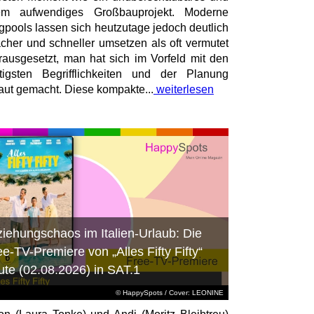
rem aufwendiges Großbauprojekt. Moderne
igpools lassen sich heutzutage jedoch deutlich
acher und schneller umsetzen als oft vermutet
rausgesetzt, man hat sich im Vorfeld mit den
tigsten Begrifflichkeiten und der Planung
raut gemacht. Diese kompakte...
weiterlesen
ziehungschaos im Italien-Urlaub: Die
ee-TV-Premiere von „Alles Fifty Fifty“
ute (02.08.2026) in SAT.1
© HappySpots / Cover: LEONINE