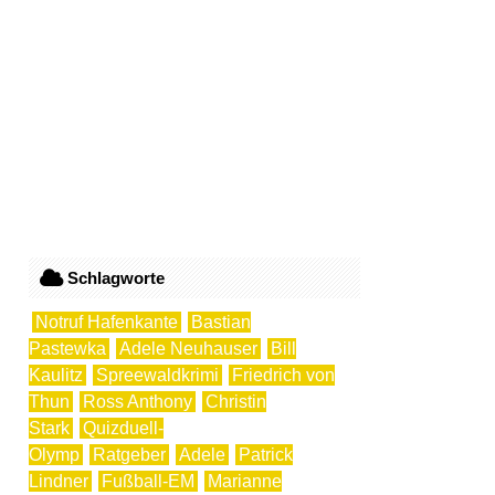
Schlagworte
Notruf Hafenkante
Bastian
Pastewka
Adele Neuhauser
Bill
Kaulitz
Spreewaldkrimi
Friedrich von
Thun
Ross Anthony
Christin
Stark
Quizduell-
Olymp
Ratgeber
Adele
Patrick
Lindner
Fußball-EM
Marianne