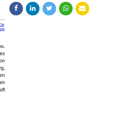
Ott
,
ale
ns.
es
von
rg,
nen
zum
uft