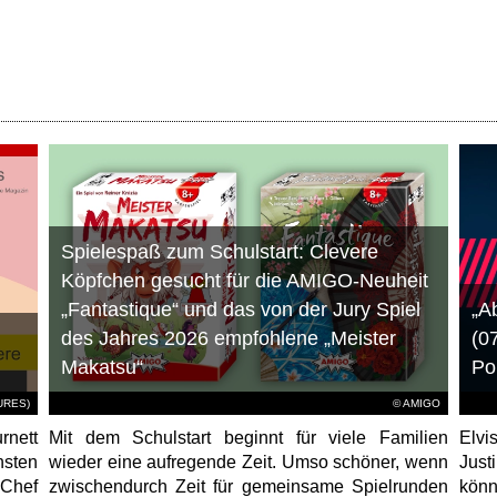
Spielespaß zum Schulstart: Clevere
Köpfchen gesucht für die AMIGO-Neuheit
„Fantastique“ und das von der Jury Spiel
„A
des Jahres 2026 empfohlene „Meister
(0
Makatsu“
Po
TURES)
© AMIGO
rnett
Mit dem Schulstart beginnt für viele Familien
Elvi
hsten
wieder eine aufregende Zeit. Umso schöner, wenn
Just
-Chef
zwischendurch Zeit für gemeinsame Spielrunden
könn