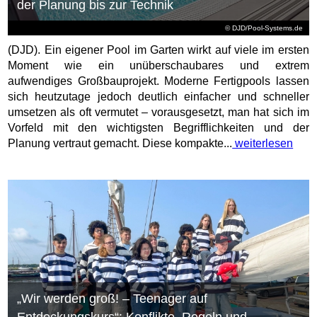
der Planung bis zur Technik
© DJD/Pool-Systems.de
(DJD). Ein eigener Pool im Garten wirkt auf viele im ersten
Moment wie ein unüberschaubares und extrem
aufwendiges Großbauprojekt. Moderne Fertigpools lassen
sich heutzutage jedoch deutlich einfacher und schneller
umsetzen als oft vermutet – vorausgesetzt, man hat sich im
Vorfeld mit den wichtigsten Begrifflichkeiten und der
Planung vertraut gemacht. Diese kompakte...
weiterlesen
„Wir werden groß! – Teenager auf
Entdeckungskurs“: Konflikte, Regeln und