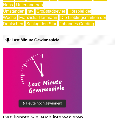
Hens
Unter anderen
Umständen
ntv
Großstadtrevier
Hörspiel der
Woche
Franziska Hartmann
Die Lieblingsmarken der
Deutschen
Schlag den Star
Johannes Oerding
Last Minute Gewinnspiele
Das könnte Sie auch interessieren