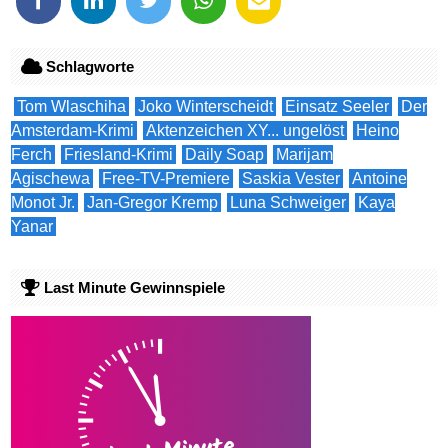
Schlagworte
Tom Wlaschiha
Joko Winterscheidt
Einsatz Seeler
Der
Amsterdam-Krimi
Aktenzeichen XY... ungelöst
Heino
Ferch
Friesland-Krimi
Daily Soap
Marijam
Agischewa
Free-TV-Premiere
Saskia Vester
Antoine
Monot Jr.
Jan-Gregor Kremp
Luna Schweiger
Kaya
Yanar
Last Minute Gewinnspiele