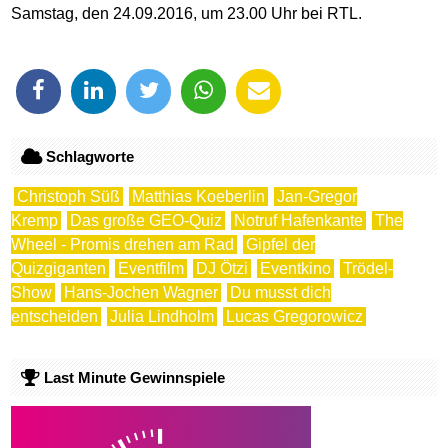
Samstag, den 24.09.2016, um 23.00 Uhr bei RTL.
Schlagworte
Christoph Süß
Matthias Koeberlin
Jan-Gregor
Kremp
Das große GEO-Quiz
Notruf Hafenkante
The
Wheel - Promis drehen am Rad
Gipfel der
Quizgiganten
Eventfilm
DJ Ötzi
Eventkino
Trödel-
Show
Hans-Jochen Wagner
Du musst dich
entscheiden
Julia Lindholm
Lucas Gregorowicz
Last Minute Gewinnspiele